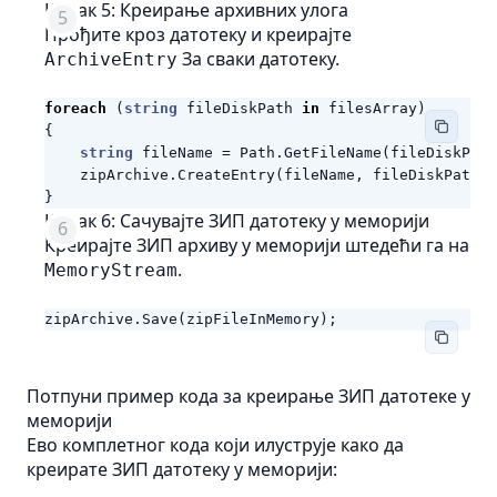
Корак 5: Креирање архивних улога
Прођите кроз датотеку и креирајте
За сваки датотеку.
ArchiveEntry
foreach
(
string
fileDiskPath
in
filesArray
)
{
string
fileName
=
Path
.
GetFileName
(
fileDiskPath
zipArchive
.
CreateEntry
(
fileName
,
fileDiskPath
);
}
Корак 6: Сачувајте ЗИП датотеку у меморији
Креирајте ЗИП архиву у меморији штедећи га на
.
MemoryStream
zipArchive
.
Save
(
zipFileInMemory
);
Потпуни пример кода за креирање ЗИП датотеке у
меморији
Ево комплетног кода који илуструје како да
креирате ЗИП датотеку у меморији: