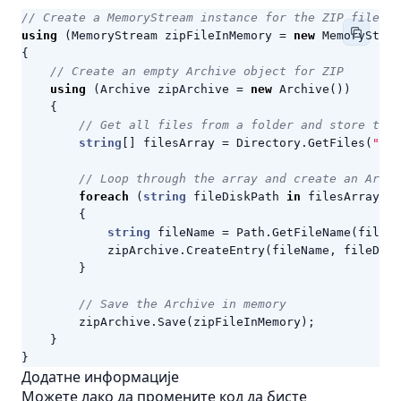
// Create a MemoryStream instance for the ZIP file
using
(
MemoryStream
zipFileInMemory
=
new
MemoryStrea
{
// Create an empty Archive object for ZIP
using
(
Archive
zipArchive
=
new
Archive
())
{
// Get all files from a folder and store thei
string
[]
filesArray
=
Directory
.
GetFiles
(
"You
// Loop through the array and create an Archi
foreach
(
string
fileDiskPath
in
filesArray
)
{
string
fileName
=
Path
.
GetFileName
(
fileDi
zipArchive
.
CreateEntry
(
fileName
,
fileDisk
}
// Save the Archive in memory
zipArchive
.
Save
(
zipFileInMemory
);
}
}
Додатне информације
Можете лако да промените код да бисте