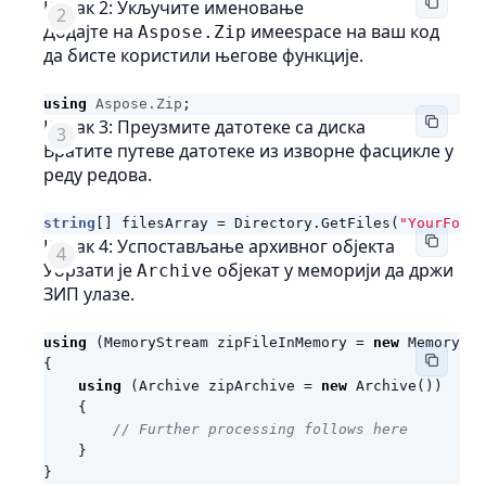
Корак 2: Укључите именовање
Додајте на
имеespace на ваш код
Aspose.Zip
да бисте користили његове функције.
using
Aspose.Zip
;
Корак 3: Преузмите датотеке са диска
Вратите путеве датотеке из изворне фасцикле у
реду редова.
string
[]
filesArray
=
Directory
.
GetFiles
(
"YourFolde
Корак 4: Успостављање архивног објекта
Убрзати је
објекат у меморији да држи
Archive
ЗИП улазе.
using
(
MemoryStream
zipFileInMemory
=
new
MemoryStr
{
using
(
Archive
zipArchive
=
new
Archive
())
{
// Further processing follows here
}
}