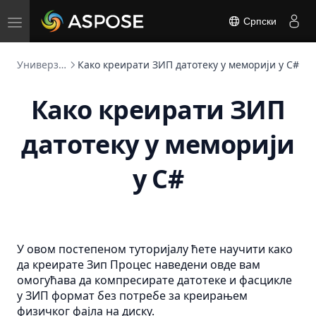
Toggle
Српски
navigation
Универзални компресор
Како креирати ЗИП датотеку у меморији у C#
Како креирати ЗИП
датотеку у меморији
у C#
У овом постепеном туторијалу ћете научити како
да креирате
Зип
Процес наведени овде вам
омогућава да компресирате датотеке и фасцикле
у ЗИП формат без потребе за креирањем
физичког фајла на диску.