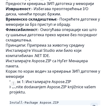
Предности креирања ЗИП датотека у меморији
Извршеност
:- Избегава преоптерећење I/O
диска, чинећи процес бржим.
Временско складиштење
:- Покрећете датотеке у
меморији за брз приступ и обраду.
Флексибилност
:- Омогућава операције као што
су шаљење датотека преко мреже без посредног
складиштења.
Принципи: Припрема за животну средину
Инсталирајте Visual Studio или било који
компатибилан .NET IDE.
Инсталирајте Aspose.ZIP са НуГет Менаџера
пакета.
Корак по корак водич за креирање ЗИП датотеке у
меморији
Корак 1: Инсталирајте Aspose.ZIP
Počnite dodavanjem Aspose.ZIP knjižnice vašem
projektu.
Install-Package Aspose.ZIP