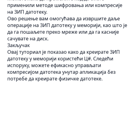
применили методе шифровања или компресије
на ЗИП датотеку.
Ово решење вам омогућава да извршите даље
операције на ЗИП датотеку у меморији, као што је
да га пошаљете преко мреже или да га касније
сачувате на диск.
Закључак
Овај туториал је показао како да креирате ЗИП
датотеку у меморији користећи Ц#. Следећи
испоруку, можете ефикасно управљати
компресијом датотека унутар апликација без
потребе да креирате физичке датотеке.