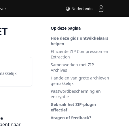
ver
Nederlands
ET
Op deze pagina
Hoe deze gids ontwikkelaars
helpen
Efficiënte ZIP Compression en
Extraction
Samenwerken met ZIP
Archives
makkelijk.
Handelen van grote archieven
gemakkelijk
Passwordbescherming en
encryptie
Gebruik het ZIP-plugin
effectief
te
Vragen of feedback?
 bent naar