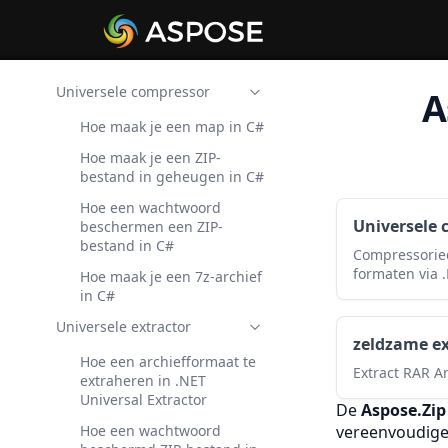
Universele compressor
A
Hoe maak je een map in C#
Hoe maak je een ZIP-
bestand in geheugen in C#
Hoe een wachtwoord
Universele 
beschermen een ZIP-
bestand in C#
Compressoried
formaten via 
Hoe maak je een 7z-archief
in C#
Universele extractor
zeldzame ex
Hoe een archiefformaat te
Extract RAR Ar
extraheren in .NET
Universal Extractor
De
Aspose.Zip
Hoe een wachtwoord
vereenvoudig