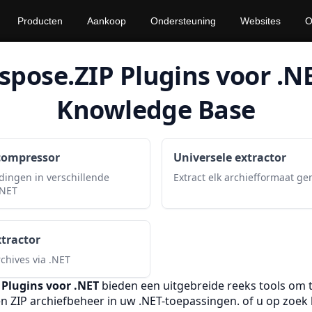
Producten
Aankoop
Ondersteuning
Websites
O
spose.ZIP Plugins voor .N
Knowledge Base
compressor
Universele extractor
ingen in verschillende
Extract elk archiefformaat ge
.NET
tractor
chives via .NET
 Plugins voor .NET
bieden een uitgebreide reeks tools om 
en
ZIP
archiefbeheer in uw .NET-toepassingen. of u op zoek