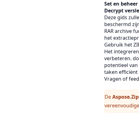
Set en behee
Decrypt versl
Deze gids zull
beschermd zijn
RAR archive fu
het extractiep
Gebruik het ZIP
Het integreren
verbeteren. do
potentieel van
taken efficiënt 
Vragen of fee
De
Aspose.Zip
vereenvoudige