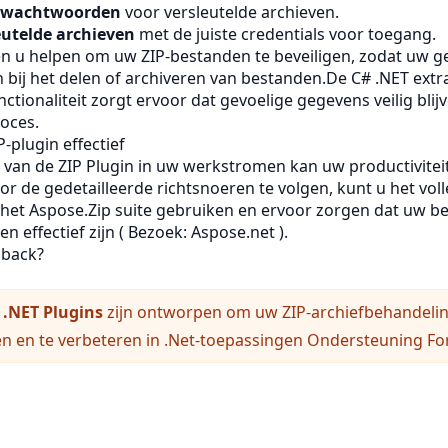
r wachtwoorden
voor versleutelde archieven.
eutelde archieven
met de juiste credentials voor toegang.
en u helpen om uw ZIP-bestanden te beveiligen, zodat uw 
 bij het delen of archiveren van bestanden.De C# .NET extra
nctionaliteit zorgt ervoor dat gevoelige gegevens veilig bl
roces.
-plugin effectief
 van de ZIP Plugin in uw werkstromen kan uw productiviteit
or de gedetailleerde richtsnoeren te volgen, kunt u het vol
 het Aspose.Zip suite gebruiken en ervoor zorgen dat uw 
en effectief zijn (
Bezoek: Aspose.net
).
dback?
 .NET Plugins
zijn ontworpen om uw ZIP-archiefbehandelin
n en te verbeteren in .Net-toepassingen
Ondersteuning F