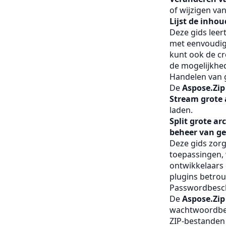
of wijzigen va
Lijst de inhou
Deze gids leer
met eenvoudig
kunt ook de c
de mogelijkhed
Handelen van 
De
Aspose.Zip
Stream grote 
laden.
Split grote ar
beheer van ge
Deze gids zor
toepassingen,
ontwikkelaars
plugins betro
Passwordbesch
De
Aspose.Zip
wachtwoordbes
ZIP-bestanden