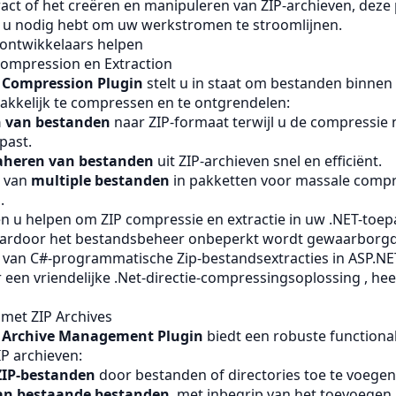
act of het creëren en manipuleren van ZIP-archieven, deze
e u nodig hebt om uw werkstromen te stroomlijnen.
 ontwikkelaars helpen
 Compression en Extraction
 Compression Plugin
stelt u in staat om bestanden binnen 
akkelijk te compressen en te ontgrendelen:
 van bestanden
naar ZIP-formaat terwijl u de compressie 
past.
raheren van bestanden
uit ZIP-archieven snel en efficiënt.
n van
multiple bestanden
in pakketten voor massale compr
.
en u helpen om ZIP compressie en extractie in uw .NET-toep
aardoor het bestandsbeheer onbeperkt wordt gewaarborgd
 van C#-programmatische Zip-bestandsextracties in ASP.NE
 een vriendelijke .Net-directie-compressingsoplossing , hee
et ZIP Archives
p Archive Management Plugin
biedt een robuste functional
P archieven:
ZIP-bestanden
door bestanden of directories toe te voegen
an bestaande bestanden
, met inbegrip van het toevoegen,