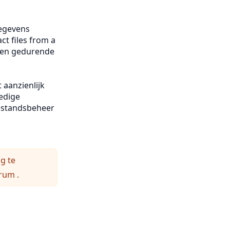
gegevens
ct files from a
ijven gedurende
 aanzienlijk
ledige
bestandsbeheer
g te
orum
.