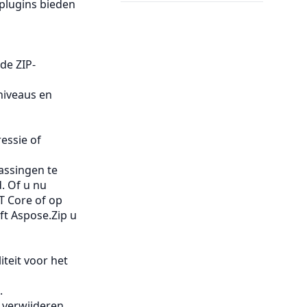
 plugins bieden
de ZIP-
niveaus en
essie of
assingen te
. Of u nu
T Core of op
ft Aspose.Zip u
iteit voor het
.
 verwijderen