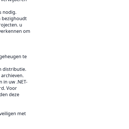
s nodig.
h bezighoudt
ojecten. u
 verkennen om
 geheugen te
distributie.
 archieven.
n in uw .NET-
rd. Voor
den deze
veiligen met