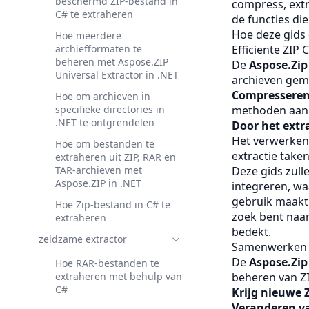
beschermd ZIP-bestand in
compress, extr
C# te extraheren
de functies di
Hoe deze gids
Hoe meerdere
archiefformaten te
Efficiënte ZIP
beheren met Aspose.ZIP
De
Aspose.Zip
Universal Extractor in .NET
archieven gem
Compresseren
Hoe om archieven in
specifieke directories in
methoden aan
.NET te ontgrendelen
Door het ext
Het verwerke
Hoe om bestanden te
extractie taken
extraheren uit ZIP, RAR en
TAR-archieven met
Deze gids zull
Aspose.ZIP in .NET
integreren, w
gebruik maakt
Hoe Zip-bestand in C# te
zoek bent naar
extraheren
bedekt.
zeldzame extractor
Samenwerken m
De
Aspose.Zi
Hoe RAR-bestanden te
extraheren met behulp van
beheren van ZI
C#
Krijg nieuwe 
Veranderen v