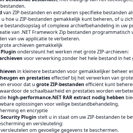
nbestanden.
d
van ZIP-bestanden en extraheren specifieke bestanden al
t u hoe u ZIP-bestanden gemakkelijk kunt beheren, of u zic
e bestandsopslag of complexe archiefbehandeling in uw pr
reatie van .NET Framework Zip bestanden programmatisch
en van uw applicatie te verbeteren.
grote archieven gemakkelijk
 Plugin
ondersteunt het werken met grote ZIP-archieven:
archieven
voor verwerking zonder het hele bestand in het
chieven
in kleinere bestanden voor gemakkelijker beheer en 
heugen en prestaties
effectief bij het verwerken van grote
gen ervoor dat u
grote ZIP-bestanden
efficiënt kunt behere
 waardoor de schaalbaarheid en prestaties worden verbete
 die
high-performance.NET
RAR
extract nodig hebben
bie
uwbare oplossingen voor veilige bestandbehandeling.
erming en encryptie
 Security Plugin
stelt u in staat om uw ZIP-bestanden te be
cherming en versleuteling:
 versleutelen om gevoelige gegevens te beschermen.