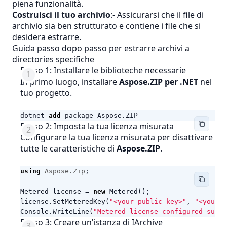
piena funzionalità.
Costruisci il tuo archivio
:- Assicurarsi che il file di
archivio sia ben strutturato e contiene i file che si
desidera estrarre.
Guida passo dopo passo per estrarre archivi a
directories specifiche
Passo 1: Installare le biblioteche necessarie
In primo luogo, installare
Aspose.ZIP per .NET
nel
tuo progetto.
dotnet
add
package
Aspose
.
ZIP
Passo 2: Imposta la tua licenza misurata
Configurare la tua licenza misurata per disattivare
tutte le caratteristiche di
Aspose.ZIP
.
using
Aspose.Zip
;
Metered
license
=
new
Metered
();
license
.
SetMeteredKey
(
"<your public key>"
,
"<your p
Console
.
WriteLine
(
"Metered license configured succe
Passo 3: Creare un’istanza di IArchive