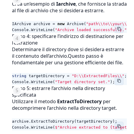
Crea un’esempio di
Iarchive
, che fornisce la strada
al file di archivio che si desidera estrarre.
IArchive
archive
=
new
Archive
(
"path\\to\\your\\arc
Console
.
WriteLine
(
"Archive loaded successfully."
);
Passo 4: specificare l’indirizzo di destinazione per
l’estrazione
Determinare il directory dove si desidera estrarre
il contenuto dell’archivio.Questo passo è
fondamentale per una gestione efficiente dei file.
string
targetDirectory
=
"D:\\ExtractedFiles\\"
;
/
Console
.
WriteLine
(
"Target directory set."
);
Passo 5: estrarre l’archivio nella directory
specificata
Utilizzare il metodo
ExtractToDirectory
per
decomprimere l’archivio nella directory target.
archive
.
ExtractToDirectory
(
targetDirectory
);
Console
.
WriteLine
(
$"Archive extracted to {targetDir