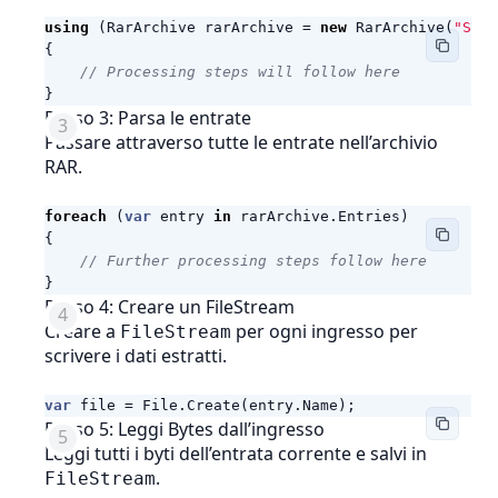
using
(
RarArchive
rarArchive
=
new
RarArchive
(
"Samp
{
// Processing steps will follow here
}
Passo 3: Parsa le entrate
Passare attraverso tutte le entrate nell’archivio
RAR.
foreach
(
var
entry
in
rarArchive
.
Entries
)
{
// Further processing steps follow here
}
Passo 4: Creare un FileStream
Creare a
per ogni ingresso per
FileStream
scrivere i dati estratti.
var
file
=
File
.
Create
(
entry
.
Name
);
Passo 5: Leggi Bytes dall’ingresso
Leggi tutti i byti dell’entrata corrente e salvi in
.
FileStream