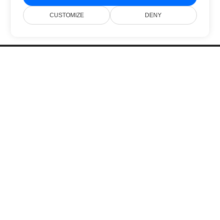
CUSTOMIZE
DENY
Home
Prodotti
Nuove Versioni
Prezzi
Documenti
Supporto Gratuito
Blog