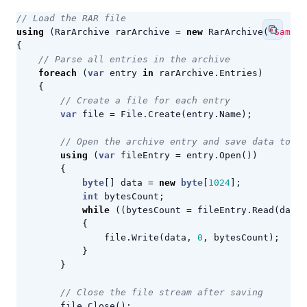
// Load the RAR file
using
(
RarArchive
rarArchive
=
new
RarArchive
(
"Sample
{
// Parse all entries in the archive
foreach
(
var
entry
in
rarArchive
.
Entries
)
{
// Create a file for each entry
var
file
=
File
.
Create
(
entry
.
Name
);
// Open the archive entry and save data to th
using
(
var
fileEntry
=
entry
.
Open
())
{
byte
[]
data
=
new
byte
[
1024
];
int
bytesCount
;
while
((
bytesCount
=
fileEntry
.
Read
(
data
,
{
file
.
Write
(
data
,
0
,
bytesCount
);
}
}
// Close the file stream after saving
file
.
Close
();