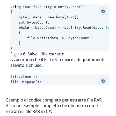
using
(
var
fileEntry
=
entry
.
Open
())
{
byte
[]
data
=
new
byte
[
1024
];
int
bytesCount
;
while
((
bytesCount
=
fileEntry
.
Read
(
data
,
0
,
da
{
file
.
Write
(
data
,
0
,
bytesCount
);
}
}
Passo 6: Salva il file estratto
Assicurarsi che il
è adeguatamente
FileStream
salvato e chiuso.
file
.
Close
();
file
.
Dispose
();
Esempio di codice completo per estrarre file RAR
Ecco un esempio completo che dimostra come
estrarre i file RAR in C#: