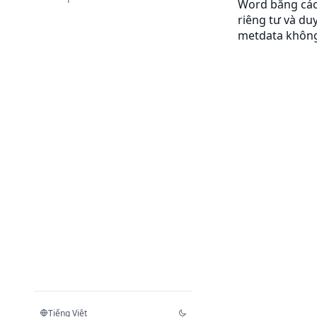
Word bằng các
riêng tư và du
metdata không 
Tiếng Việt