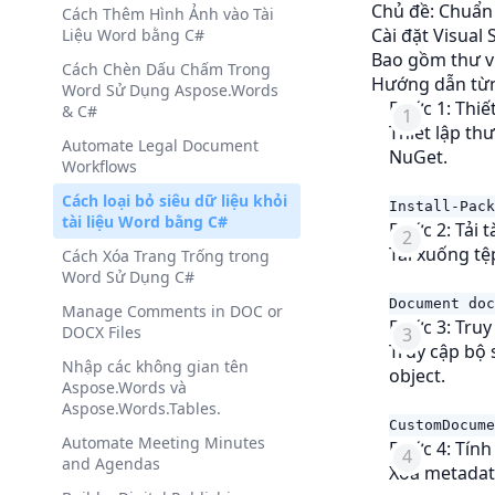
Chủ đề: Chuẩn
Cách Thêm Hình Ảnh vào Tài
Cài đặt Visual
Liệu Word bằng C#
Bao gồm thư v
Cách Chèn Dấu Chấm Trong
Hướng dẫn từng
Word Sử Dụng Aspose.Words
Bước 1: Thi
& C#
Thiết lập th
Automate Legal Document
NuGet.
Workflows
Cách loại bỏ siêu dữ liệu khỏi
Install
-
Pack
tài liệu Word bằng C#
Bước 2: Tải tà
Tải xuống tệ
Cách Xóa Trang Trống trong
Word Sử Dụng C#
Document
doc
Manage Comments in DOC or
Bước 3: Truy
DOCX Files
Truy cập bộ
Nhập các không gian tên
object.
Aspose.Words và
Aspose.Words.Tables.
CustomDocume
Automate Meeting Minutes
Bước 4: Tính
and Agendas
Xóa metadata