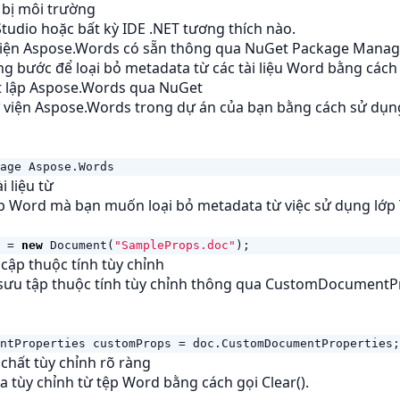
 bị môi trường
 Studio hoặc bất kỳ IDE .NET tương thích nào.
iện Aspose.Words có sẵn thông qua NuGet Package Manag
 bước để loại bỏ metadata từ các tài liệu Word bằng cách
ết lập Aspose.Words qua NuGet
ư viện Aspose.Words trong dự án của bạn bằng cách sử dụng
age
Aspose
.
Words
i liệu từ
p Word mà bạn muốn loại bỏ metadata từ việc sử dụng lớp T
=
new
Document
(
"SampleProps.doc"
);
 cập thuộc tính tùy chỉnh
 sưu tập thuộc tính tùy chỉnh thông qua CustomDocumentPr
ntProperties
customProps
=
doc
.
CustomDocumentProperties
;
 chất tùy chỉnh rõ ràng
 tùy chỉnh từ tệp Word bằng cách gọi Clear().