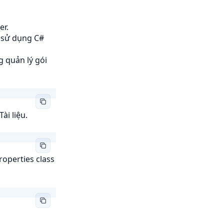
er.
 sử dụng C#
 quản lý gói
ài liệu.
operties class