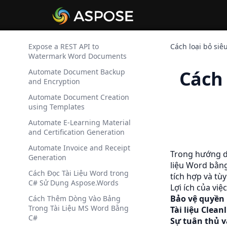
Expose a REST API to
Cách loại bỏ siê
Watermark Word Documents
Cách 
Automate Document Backup
and Encryption
Automate Document Creation
using Templates
Automate E-Learning Material
and Certification Generation
Automate Invoice and Receipt
Trong hướng dẫ
Generation
liệu Word bằng
Cách Đọc Tài Liệu Word trong
tích hợp và tùy
C# Sử Dụng Aspose.Words
Lợi ích của việ
Bảo vệ quyền 
Cách Thêm Dòng Vào Bảng
Trong Tài Liệu MS Word Bằng
Tài liệu Clean
C#
Sự tuân thủ v