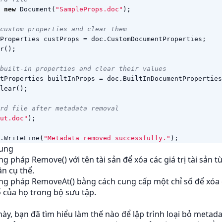
new
Document
(
"SampleProps.doc"
);
custom properties and clear them
Properties
custProps
=
doc
.
CustomDocumentProperties
;
r
();
built-in properties and clear their values
tProperties
builtInProps
=
doc
.
BuiltInDocumentProperties
lear
();
rd file after metadata removal
ut.doc"
);
.
WriteLine
(
"Metadata removed successfully."
);
sung
 pháp Remove() với tên tài sản để xóa các giá trị tài sản t
ân cụ thể.
g pháp RemoveAt() bằng cách cung cấp một chỉ số để xóa 
ố của họ trong bộ sưu tập.
này, bạn đã tìm hiểu làm thế nào để lập trình loại bỏ metada