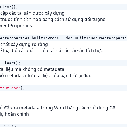
Clear
();
 cập các tài sản được xây dựng
 thuộc tính tích hợp bằng cách sử dụng đối tượng
mentProperties.
entProperties
builtInProps
=
doc
.
BuiltInDocumentProperti
 chất xây dựng rõ ràng
ể loại bỏ các giá trị của tất cả các tài sản tích hợp.
.
Clear
();
tài liệu mà không có metadata
bỏ metadata, lưu tài liệu của bạn trở lại đĩa.
tput.doc"
);
đủ để xóa metadata trong Word bằng cách sử dụng C#
 dụ hoàn chỉnh
rd file