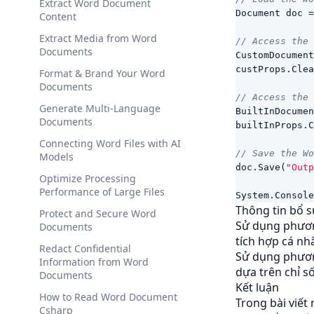
Extract Word Document
Document
doc
=
Content
Extract Media from Word
// Access the 
Documents
CustomDocument
custProps
.
Clea
Format & Brand Your Word
Documents
// Access the 
Generate Multi-Language
BuiltInDocumen
Documents
builtInProps
.
C
Connecting Word Files with AI
// Save the Wo
Models
doc
.
Save
(
"Outp
Optimize Processing
Performance of Large Files
System
.
Console
Thông tin bổ 
Protect and Secure Word
Sử dụng phương
Documents
tích hợp cá nh
Redact Confidential
Sử dụng phươn
Information from Word
dựa trên chỉ s
Documents
Kết luận
How to Read Word Document
Trong bài viết 
Csharp