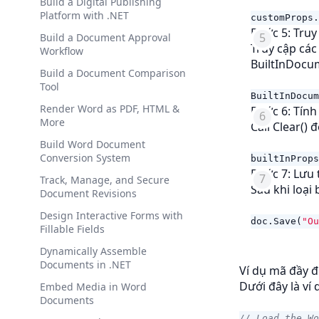
Build a Digital Publishing
Platform with .NET
customProps
.
Bước 5: Truy
Build a Document Approval
Truy cập các
Workflow
BuiltInDocu
Build a Document Comparison
Tool
BuiltInDocum
Render Word as PDF, HTML &
Bước 6: Tính
More
Call Clear() đ
Build Word Document
Conversion System
builtInProps
Bước 7: Lưu 
Track, Manage, and Secure
Sau khi loại 
Document Revisions
Design Interactive Forms with
doc
.
Save
(
"Ou
Fillable Fields
Dynamically Assemble
Documents in .NET
Ví dụ mã đầy 
Dưới đây là ví
Embed Media in Word
Documents
// Load the Wo