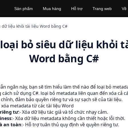
Sản phẩm
Mua hàng
Hỗ trợ
Trang web
Về
u dữ liệu khỏi tài liệu Word bằng C#
loại bỏ siêu dữ liệu khỏi tà
Word bằng C#
n ngắn này, bạn sẽ tìm hiểu làm thế nào để loại bỏ metadat
 cách sử dụng C#. loại bỏ metadata liên quan đến xóa cả cá
 chỉnh, đảm bảo quyền riêng tư và sự sạch sẽ của tài liệu.
c xóa metadata từ các tài liệu Word
riêng tư
:- Xóa dữ liệu tác giả và tổ chức nhạy cảm.
liness
:- Xóa dữ liệu metadata không cần thiết hoặc lỗi thời.
à an toàn
:- Hỗ trợ tuân thủ quy định về quyền riêng tư.