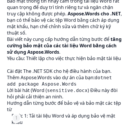
Bảo mật thông tin nhạy cảm trong tài liệu Word rất
quan trọng để duy trì tính riêng tư và ngăn chặn
truy cập không được phép.
Aspose.Words cho .NET
,
bạn có thể bảo vệ các tệp Word bằng cách áp dụng
mật khẩu, hạn chế chỉnh sửa và thêm chữ ký kỹ
thuật số.
Bài viết này cung cấp hướng dẫn từng bước để
tăng
cường bảo mật của các tài liệu Word bằng cách
sử dụng Aspose.Words
.
Yêu cầu: Thiết lập cho việc thực hiện bảo mật tài liệu
Cài đặt The
.NET SDK
cho hệ điều hành của bạn.
Thêm Aspose.Words vào dự án của bạn:
dotnet
add package Aspose.Words
Lời bài hát (Word (
) Điều này đòi
sensitive.docx
hỏi phải cải thiện an ninh.
Hướng dẫn từng bước để bảo vệ và bảo mật các tệp
từ
Bước 1: Tải tài liệu Word và áp dụng bảo vệ mật
khẩu