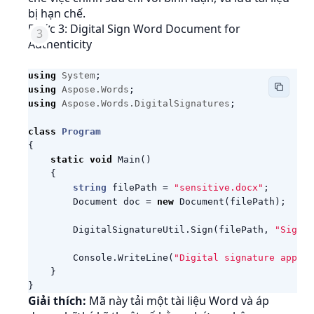
bị hạn chế.
Bước 3: Digital Sign Word Document for
Authenticity
using
System
;
using
Aspose.Words
;
using
Aspose.Words.DigitalSignatures
;
class
Program
{
static
void
Main
()
{
string
filePath
=
"sensitive.docx"
;
Document
doc
=
new
Document
(
filePath
);
DigitalSignatureUtil
.
Sign
(
filePath
,
"Signed
Console
.
WriteLine
(
"Digital signature applie
}
}
Giải thích:
Mã này tải một tài liệu Word và áp