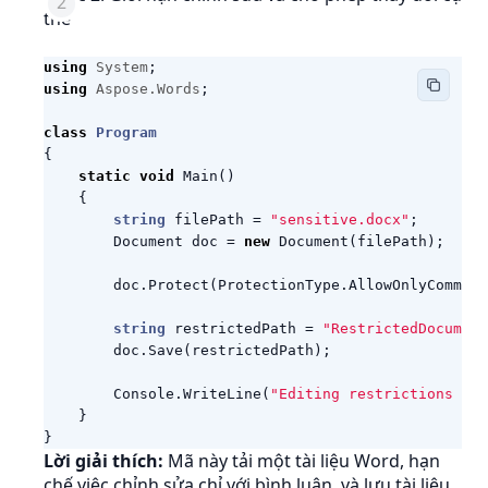
thể
using
System
;
using
Aspose.Words
;
class
Program
{
static
void
Main
()
{
string
filePath
=
"sensitive.docx"
;
Document
doc
=
new
Document
(
filePath
);
doc
.
Protect
(
ProtectionType
.
AllowOnlyComment
string
restrictedPath
=
"RestrictedDocument
doc
.
Save
(
restrictedPath
);
Console
.
WriteLine
(
"Editing restrictions app
}
}
Lời giải thích:
Mã này tải một tài liệu Word, hạn
chế việc chỉnh sửa chỉ với bình luận, và lưu tài liệu