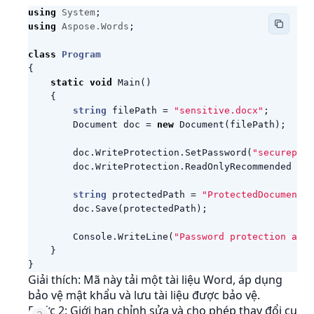
using
System
;
using
Aspose.Words
;
class
Program
{
static
void
Main
()
{
string
filePath
=
"sensitive.docx"
;
Document
doc
=
new
Document
(
filePath
);
doc
.
WriteProtection
.
SetPassword
(
"securepass
doc
.
WriteProtection
.
ReadOnlyRecommended
=
t
string
protectedPath
=
"ProtectedDocument.d
doc
.
Save
(
protectedPath
);
Console
.
WriteLine
(
"Password protection appl
}
}
Giải thích: Mã này tải một tài liệu Word, áp dụng
bảo vệ mật khẩu và lưu tài liệu được bảo vệ.
Bước 2: Giới hạn chỉnh sửa và cho phép thay đổi cụ