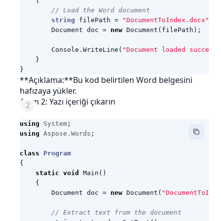
{
// Load the Word document
string
filePath
=
"DocumentToIndex.docx"
;
Document
doc
=
new
Document
(
filePath
);
Console
.
WriteLine
(
"Document loaded successf
}
}
**Açıklama:**Bu kod belirtilen Word belgesini
hafızaya yükler.
Adım 2: Yazı içeriği çıkarın
using
System
;
using
Aspose.Words
;
class
Program
{
static
void
Main
()
{
Document
doc
=
new
Document
(
"DocumentToInd
// Extract text from the document