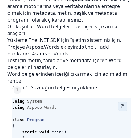
arama motorlarına veya veritabanlarına entegre
olmak için metadata, metin, başlık ve metadata
programlı olarak çıkarabilirsiniz.
Ön koşullar: Word belgelerinden içerik çıkarma
araçları
Yükleme The
.NET SDK için
İşletim sisteminiz için.
Projeye Aspose.Words ekleyin:
dotnet add
package Aspose.Words
Test için metin, tablolar ve metadata içeren Word
belgelerini hazırlayın.
Word belgelerinden içeriği çıkarmak için adım adım
rehber
Adım 1: Sözcüğün belgesini yükleme
using
System
;
using
Aspose.Words
;
class
Program
{
static
void
Main
()