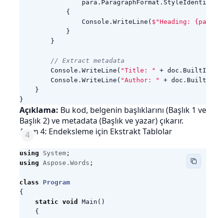
para
.
ParagraphFormat
.
StyleIdentifie
{
Console
.
WriteLine
(
$"Heading: {para.
}
}
// Extract metadata
Console
.
WriteLine
(
"Title: "
+
doc
.
BuiltInDo
Console
.
WriteLine
(
"Author: "
+
doc
.
BuiltInD
}
}
Açıklama:
Bu kod, belgenin başlıklarını (Başlık 1 ve
Başlık 2) ve metadata (Başlık ve yazar) çıkarır.
Adım 4: Endeksleme için Ekstrakt Tablolar
using
System
;
using
Aspose.Words
;
class
Program
{
static
void
Main
()
{