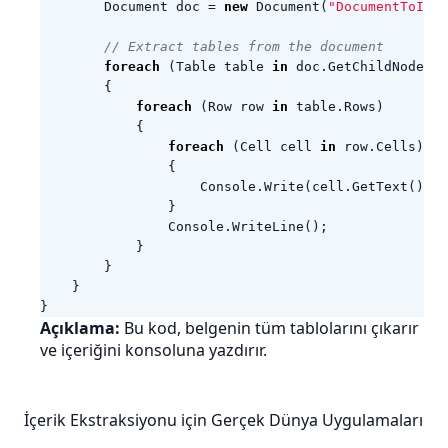
Document
doc
=
new
Document
(
"DocumentToInd
// Extract tables from the document
foreach
(
Table
table
in
doc
.
GetChildNodes
(
N
{
foreach
(
Row
row
in
table
.
Rows
)
{
foreach
(
Cell
cell
in
row
.
Cells
)
{
Console
.
Write
(
cell
.
GetText
().
Tr
}
Console
.
WriteLine
();
}
}
}
}
Açıklama:
Bu kod, belgenin tüm tablolarını çıkarır
ve içeriğini konsoluna yazdırır.
İçerik Ekstraksiyonu için Gerçek Dünya Uygulamaları