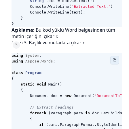
string
text
=
doc
.
GetText
();
Console
.
WriteLine
(
"Extracted Text:"
);
Console
.
WriteLine
(
text
);
}
}
Açıklama:
Bu kod yüklü Word belgesinden tüm
metin içeriğini çıkarır.
Adım 3: Başlık ve metadata çıkarın
using
System
;
using
Aspose.Words
;
class
Program
{
static
void
Main
()
{
Document
doc
=
new
Document
(
"DocumentToInd
// Extract headings
foreach
(
Paragraph
para
in
doc
.
GetChildNode
{
if
(
para
.
ParagraphFormat
.
StyleIdentifie