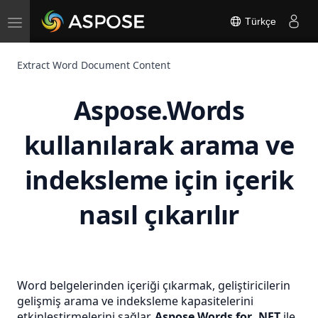
Toggle
Türkçe
navigation
Extract Word Document Content
Aspose.Words
kullanılarak arama ve
indeksleme için içerik
nasıl çıkarılır
Word belgelerinden içeriği çıkarmak, geliştiricilerin
gelişmiş arama ve indeksleme kapasitelerini
etkinleştirmelerini sağlar.
Aspose.Words for .NET
ile,