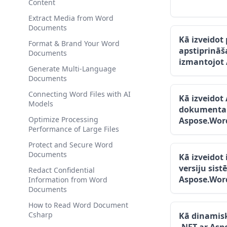
Content
Extract Media from Word
Documents
Kā izveido
Format & Brand Your Word
apstiprinā
Documents
izmantojot
Generate Multi-Language
Documents
Connecting Word Files with AI
Kā izveidot
Models
dokumentam
Optimize Processing
Aspose.Wor
Performance of Large Files
Protect and Secure Word
Documents
Kā izveidot
versiju sis
Redact Confidential
Aspose.Wor
Information from Word
Documents
How to Read Word Document
Csharp
Kā dinamis