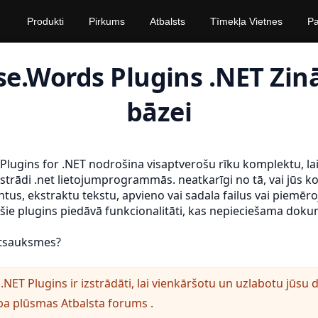
Produkti
Pirkums
Atbalsts
Tīmekļa Vietnes
Pa
e.Words Plugins .NET Zi
bāzei
lugins for .NET nodrošina visaptverošu rīku komplektu, la
rādi .net lietojumprogrammās. neatkarīgi no tā, vai jūs ko
s, ekstraktu tekstu, apvieno vai sadala failus vai piemēroj
ie plugins piedāvā funkcionalitāti, kas nepieciešama doku
atsauksmes?
NET Plugins ir izstrādāti, lai vienkāršotu un uzlabotu jūs
rba plūsmas
Atbalsta forums
.