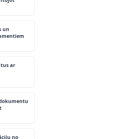
ntojot
s un
kumentiem
tus ar
a dokumentu
t
āciju no