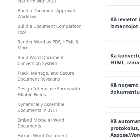
Platform with .NET
Build a Document Approval
Workflow
Kā ievietot
izmantojot
Build a Document Comparison
Tool
Render Word as PDF, HTML &
More
Kā konvert
Build Word Document
HTML, izma
Conversion System
Track, Manage, and Secure
Document Revisions
Kā noņemt 
Design Interactive Forms with
dokumentu,
Fillable Fields
Dynamically Assemble
Documents in .NET
Embed Media in Word
Kā automati
Documents
protokolus,
Aspose.Wor
Extract Word Document