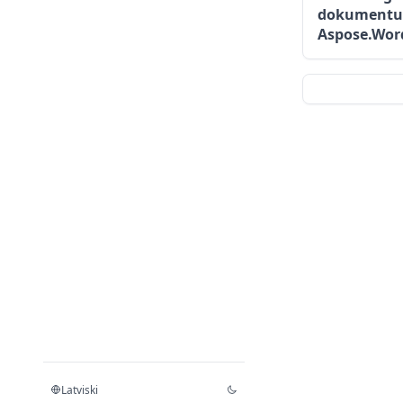
dokumentus
Aspose.Wor
Latviski