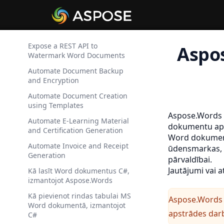
Expose a REST API to
Aspos
Watermark Word Documents
Automate Document Backup
and Encryption
Automate Document Creation
using Templates
Aspose.Words P
Automate E-Learning Material
dokumentu apst
and Certification Generation
Word dokumentu
Automate Invoice and Receipt
ūdensmarkas, š
Generation
pārvaldībai.
Jautājumi vai 
Kā lasīt Word dokumentus C#,
izmantojot Aspose.Words
Kā pievienot rindas tabulai MS
Aspose.Words .
Word dokumentā, izmantojot
apstrādes da
C#