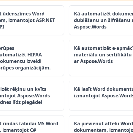
ot ūdenszīmes Word
Kā automatizēt dokume
m, izmantojot ASP.NET
dublēšanu un šifrēšanu 
PI
Aspose.Words
prūpes
Kā automatizēt e-apmāc
Automatizēt HIPAA
materiālu un sertifikāt
dokumentu izveidi
ar Aspose.Words
prūpes organizācijām.
zēt rēķinu un kvīts
Kā lasīt Word dokumentu
mantojot Aspose.Words
izmantojot Aspose.Word
dnes līdz piegādei
t rindas tabulai MS Word
Kā pievienot attēlu Word
 izmantojot C#
dokumentam, izmantojo