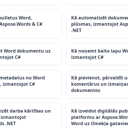
 bulletus Word,
Kā automatizēt dokume
 Aspose.Words & C#
plūsmas, izmantojot As
.NET
ēt Word dokumentu uz
Kā noņemt balto lapu W
ntojot C#
izmantojot C#
metadatus no Word
Kā pievienot, pārvaldīt u
 izmantojot C#
komentārus un izmaiņa
dokumentos
zēt darba kārtības un
Kā izveidot digitālās pu
 izmantojot
platformu ar Aspose.Wor
ds .NET
Word uz tīmekļa gatavi