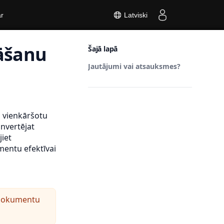
r
Latviski
nāšanu
Šajā lapā
Jautājumi vai atsauksmes?
i vienkāršotu
nvertējat
iet
mentu efektīvai
u dokumentu