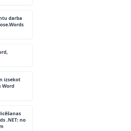
ntu darba
pose.Words
ord,
n izsekot
s Word
blicēšanas
ds .NET: no
em