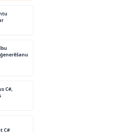
ntu
ar
ību
u ģenerēšanu
s C#,
s
t C#