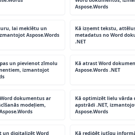
ose.Words
Word dokumentos, izma
Aspose.Words
turu, lai meklētu un
Kā izņemt tekstu, attēlu
izmantojot Aspose.Words
metadatus no Word do
.NET
apas un pievienot zīmolu
Kā atrast Word dokumen
entiem, izmantojot
Aspose.Words .NET
ds
t Word dokumentus ar
Kā optimizēt lielu vārd
cīšanās modeļiem,
apstrādi .NET, izmantojo
 Aspose.Words
Aspose.Words
t un digitalizēt Word
Kā rediģēt jutīgu inform