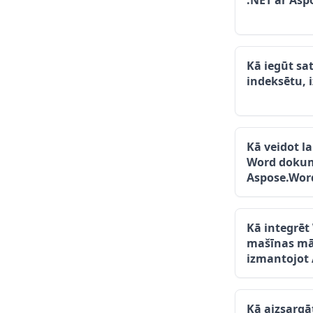
.NET ar Asp
Kā iegūt sa
indeksētu, 
Kā veidot l
Word dokum
Aspose.Wor
Kā integrē
mašīnas mā
izmantojot
Kā aizsargā