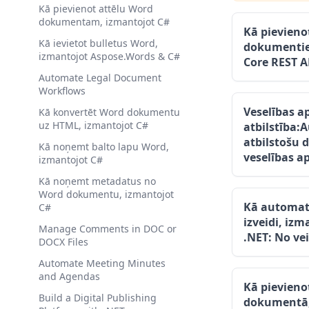
Kā pievienot attēlu Word
dokumentam, izmantojot C#
Kā pievien
Kā ievietot bulletus Word,
dokumentie
izmantojot Aspose.Words & C#
Core REST A
Automate Legal Document
Workflows
Veselības a
Kā konvertēt Word dokumentu
uz HTML, izmantojot C#
atbilstība:
atbilstošu 
Kā noņemt balto lapu Word,
veselības a
izmantojot C#
Kā noņemt metadatus no
Word dokumentu, izmantojot
Kā automati
C#
izveidi, iz
Manage Comments in DOC or
.NET: No vei
DOCX Files
Automate Meeting Minutes
and Agendas
Kā pievieno
Build a Digital Publishing
dokumentā,