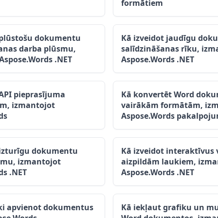
formātiem
t plūstošu dokumentu
Kā izveidot jaudīgu do
šanas darba plūsmu,
salīdzināšanas rīku, izm
 Aspose.Words .NET
Aspose.Words .NET
 API pieprasījuma
Kā konvertēt Word doku
, izmantojot
vairākām formātām, izm
ds
Aspose.Words pakalpoju
 izturīgu dokumentu
Kā izveidot interaktīvus 
tēmu, izmantojot
aizpildām laukiem, izma
ds .NET
Aspose.Words .NET
ki apvienot dokumentus
Kā iekļaut grafiku un m