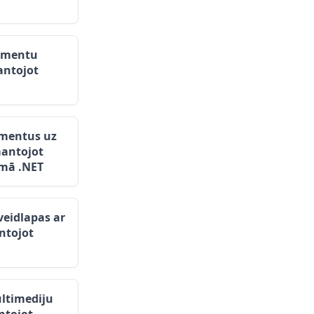
kumentu
antojot
mentus uz
antojot
mā .NET
veidlapas ar
ntojot
ultimediju