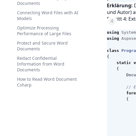
Documents
Erklärung:
D
und Autor) 
Connecting Word Files with AI
Models
Schritt 4: Ex
Optimize Processing
using
System
Performance of Large Files
using
Aspose
Protect and Secure Word
Documents
class
Progra
{
Redact Confidential
static
v
Information from Word
{
Documents
Docu
How to Read Word Document
Csharp
// E
fore
{