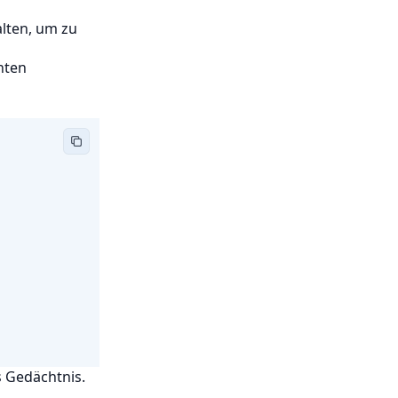
alten, um zu
nten
 Gedächtnis.