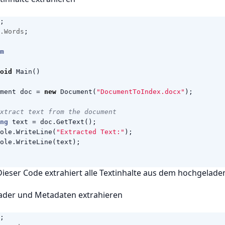
;
.Words
;
m
oid
Main
()
ment
doc
=
new
Document
(
"DocumentToIndex.docx"
);
xtract text from the document
ng
text
=
doc
.
GetText
();
ole
.
WriteLine
(
"Extracted Text:"
);
ole
.
WriteLine
(
text
);
ieser Code extrahiert alle Textinhalte aus dem hochgelad
eader und Metadaten extrahieren
;