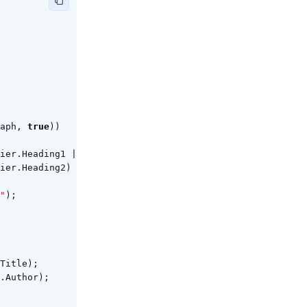
aph
,
true
))
ier
.
Heading1
||
ier
.
Heading2
)
"
);
Title
);
.
Author
);