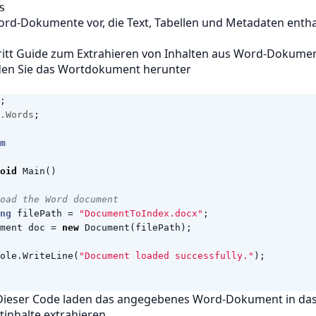
s
ord-Dokumente vor, die Text, Tabellen und Metadaten enth
hritt Guide zum Extrahieren von Inhalten aus Word-Dokume
aden Sie das Wortdokument herunter
;
.Words
;
m
oid
Main
()
oad the Word document
ng
filePath
=
"DocumentToIndex.docx"
;
ment
doc
=
new
Document
(
filePath
);
ole
.
WriteLine
(
"Document loaded successfully."
);
ieser Code laden das angegebenes Word-Dokument in das
xtinhalte extrahieren