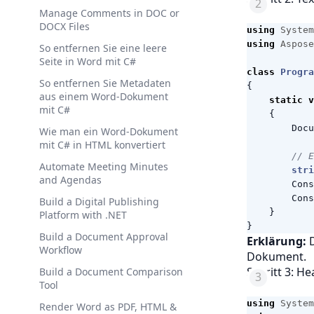
Manage Comments in DOC or
DOCX Files
using
System
using
Aspose
So entfernen Sie eine leere
Seite in Word mit C#
class
Progra
So entfernen Sie Metadaten
{
aus einem Word-Dokument
static
v
mit C#
{
Docu
Wie man ein Word-Dokument
mit C# in HTML konvertiert
// E
Automate Meeting Minutes
stri
and Agendas
Cons
Cons
Build a Digital Publishing
}
Platform with .NET
}
Build a Document Approval
Erklärung:
D
Workflow
Dokument.
Schritt 3: H
Build a Document Comparison
Tool
using
System
Render Word as PDF, HTML &