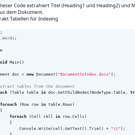
ieser Code extrahiert Titel (Heading1 und Heading2) und M
aus dem Dokument.
trakt Tabellen für Indexing
;
.Words
;
m
oid
Main
()
ment
doc
=
new
Document
(
"DocumentToIndex.docx"
);
xtract tables from the document
ach
(
Table
table
in
doc
.
GetChildNodes
(
NodeType
.
Table
,
tr
foreach
(
Row
row
in
table
.
Rows
)
{
foreach
(
Cell
cell
in
row
.
Cells
)
{
Console
.
Write
(
cell
.
GetText
().
Trim
()
+
"\t"
);
}