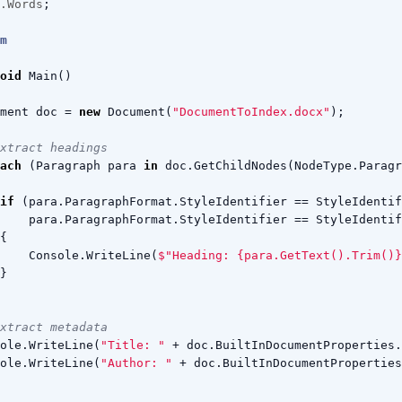
.Words
;
m
oid
Main
()
ment
doc
=
new
Document
(
"DocumentToIndex.docx"
);
xtract headings
ach
(
Paragraph
para
in
doc
.
GetChildNodes
(
NodeType
.
Paragr
if
(
para
.
ParagraphFormat
.
StyleIdentifier
==
StyleIdentif
para
.
ParagraphFormat
.
StyleIdentifier
==
StyleIdentif
{
Console
.
WriteLine
(
$"Heading: {para.GetText().Trim()}
}
xtract metadata
ole
.
WriteLine
(
"Title: "
+
doc
.
BuiltInDocumentProperties
.
ole
.
WriteLine
(
"Author: "
+
doc
.
BuiltInDocumentProperties