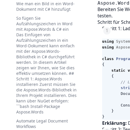
Aspose.Word
Wie man ein Bild in ein Word-
Bereiten Sie W
Dokument mit C# hinzufügt
testen.
So fügen Sie
Schritt für Sc
Aufzählungszeichen in Word
Schritt 1: L
mit Aspose.Words & C# ein
Das Einfügen von
Aufzählungszeichen in ein
using
System
Word-Dokument kann einfach
using
Aspose
mit der Aspose.Words-
Bibliothek in C# durchgeführt
class
Progra
werden. In diesem Artikel
{
zeigen wir Ihnen, wie Sie dies
static
v
effektiv umsetzen können. ##
{
Schritt 1: Aspose.Words
// L
installieren Zuerst müssen Sie
stri
die Aspose.Words-Bibliothek in
Docu
Ihrem Projekt installieren. Dies
kann über NuGet erfolgen:
Cons
```bash Install-Package
}
Aspose.Words
}
Automate Legal Document
Erklärung:
D
Workflows
Schritt 2: Te