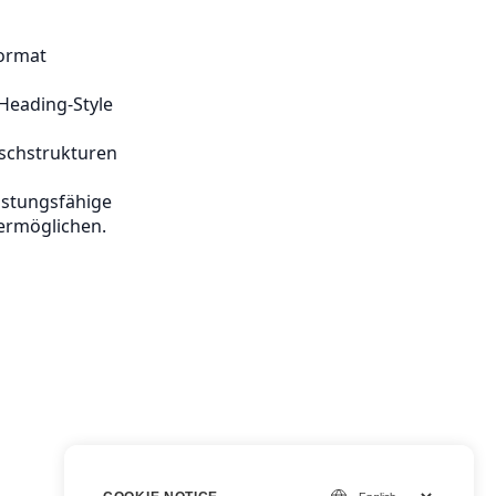
format
Heading-Style
ischstrukturen
istungsfähige
ermöglichen.