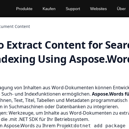
Produkte
Kaufen
Support
Websites
Über
cument Content
 Extract Content for Sea
ndexing Using Aspose.Wor
ragung von Inhalten aus Word-Dokumenten können Entwick
he Such- und Indexfunktionen ermöglichen.
Aspose.Words fü
Ihnen, Text, Titel, Tabellen und Metadaten programmatisch
um in Suchmaschinen oder Datenbanken zu integrieren.
en: Werkzeuge, um Inhalte aus Word-Dokumenten zu extr
e die
.mit .NET SDK
für Ihr Betriebssystem.
n Aspose.Words zu Ihrem Projekt:
dotnet add package