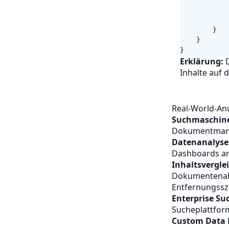
}
}
}
Erklärung:
D
Inhalte auf 
Real-World-An
Suchmaschine
Dokumentmana
Datenanalyse
Dashboards an
Inhaltsvergle
Dokumentenab
Entfernungssz
Enterprise S
Sucheplattfor
Custom Data 