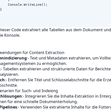
Console
.
WriteLine
();
}
ieser Code extrahiert alle Tabellen aus dem Dokument und
die Konsole.
wendungen für Content Extraction
nindizierung
:- Text und Metadaten extrahieren, um Vollte
gementsystemen zu ermöglichen.
:- Tabellen extrahieren und strukturierte Daten für Bericht
alysieren.
ich
:- Entfernen Sie Titel und Schlüsselabschnitte für die E
schnitte.
enarien für Such- und Indexing
uchlösungen
:- Integrieren Sie die Inhalte-Extraktion in Enter
men für eine schnelle Dokumenterholung.
Pipelines
:- Verwenden Sie extrahierte Inhalte für die Fütte