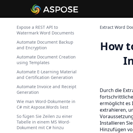
Expose a REST API to
Extract Word Do
Watermark Word Documents
How to
Automate Document Backup
and Encryption
I
Automate Document Creation
using Templates
Automate E-Learning Material
and Certification Generation
Automate Invoice and Receipt
Durch die Ext
Generation
fortschrittlic
Wie man Word-Dokumente in
ermöglicht es 
C# mit Aspose.Words liest
extrahieren, 
Voraussetzung
So fügen Sie Zeilen zu einer
Tabelle in einem MS Word-
Installieren Si
Dokument mit C# hinzu
Hinzufügen vo