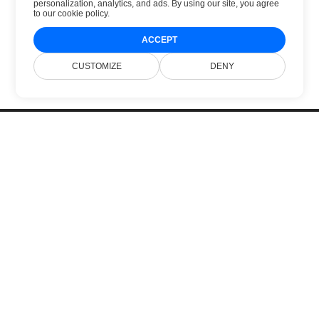
personalization, analytics, and ads. By using our site, you agree
to
our cookie policy
.
ACCEPT
CUSTOMIZE
DENY
Home
Products
New Releases
Pricing
Docs