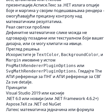
презентације.Асписе.Текс за .НЕТ излага опције
боје и маргина у својим подешавањама рендера -
омогућавајући прецизну контролу над
математичким резултатима.
Реал светски проблем
Дефинитне математичке слике можда не
одговарају позадини или текстуалном боји вашег
дизајна, или се могу клипати на ивице.
Преглед решења
Искористите је
,
, и
TextColor
BackgroundColor
имовине у истом
Margin
или
PngMathRendererPluginOptions
. Гледајте The
SvgMathRendererPluginOptions
АПИ референце за ПНГ
и
АПИ референце за СВГ
Za sve detalje.
Принципи
Visual Studio 2019 или касније
.NET 6.0 или новији (или .NET Framework 4.6.2+)
Aspose.TeX za .NET od NuGet
Латекс математичка једначина или формула