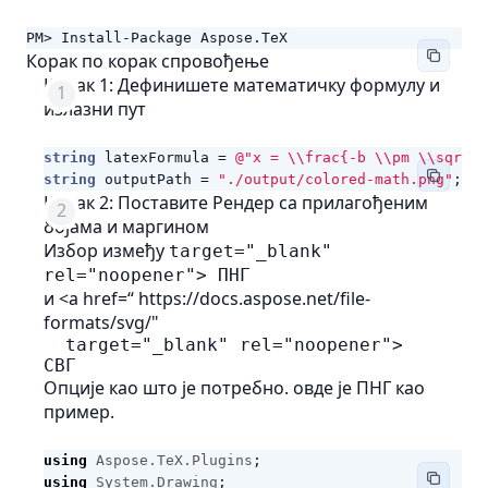
PM> Install-Package Aspose.TeX
Корак по корак спровођење
Корак 1: Дефинишете математичку формулу и
излазни пут
string
latexFormula
=
@"x = \\frac{-b \\pm \\sqrt{b
string
outputPath
=
"./output/colored-math.png"
;
Корак 2: Поставите Рендер са прилагођеним
бојама и маргином
Избор између
target="_blank"
rel="noopener"> ПНГ
и <a href=“
https://docs.aspose.net/file-
formats/svg/"
  target="_blank" rel="noopener">

Опције као што је потребно. овде је ПНГ као
пример.
using
Aspose.TeX.Plugins
;
using
System.Drawing
;