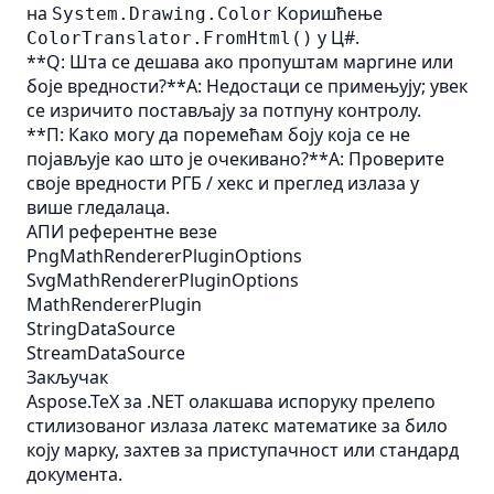
на
Коришћење
System.Drawing.Color
у Ц#.
ColorTranslator.FromHtml()
**Q: Шта се дешава ако пропуштам маргине или
боје вредности?**А: Недостаци се примењују; увек
се изричито постављају за потпуну контролу.
**П: Како могу да поремећам боју која се не
појављује као што је очекивано?**A: Проверите
своје вредности РГБ / хекс и преглед излаза у
више гледалаца.
АПИ референтне везе
PngMathRendererPluginOptions
SvgMathRendererPluginOptions
MathRendererPlugin
StringDataSource
StreamDataSource
Закључак
Aspose.TeX за .NET олакшава испоруку прелепо
стилизованог излаза латекс математике за било
коју марку, захтев за приступачност или стандард
документа.