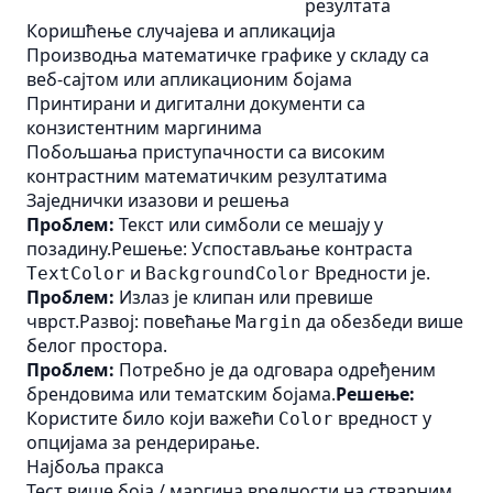
резултата
Коришћење случајева и апликација
Производња математичке графике у складу са
веб-сајтом или апликационим бојама
Принтирани и дигитални документи са
конзистентним маргинима
Побољшања приступачности са високим
контрастним математичким резултатима
Заједнички изазови и решења
Проблем:
Текст или симболи се мешају у
позадину.Решење: Успостављање контраста
и
Вредности је.
TextColor
BackgroundColor
Проблем:
Излаз је клипан или превише
чврст.Развој: повећање
да обезбеди више
Margin
белог простора.
Проблем:
Потребно је да одговара одређеним
брендовима или тематским бојама.
Решење:
Користите било који важећи
вредност у
Color
опцијама за рендерирање.
Најбоља пракса
Тест више боја / маргина вредности на стварним