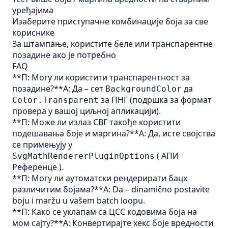
уређајима
Изаберите приступачне комбинације боја за све
кориснике
За штампање, користите беле или транспарентне
позадине ако је потребно
FAQ
**П: Могу ли користити транспарентност за
позадине?**А: Да – сет
да
BackgroundColor
за ПНГ (подршка за формат
Color.Transparent
провера у вашој циљној апликацији).
**П: Може ли излаз СВГ такође користити
подешавања боје и маргина?**А: Да, исте својства
се примењују у
(
АПИ
SvgMathRendererPluginOptions
Референце
).
**П: Могу ли аутоматски рендерирати бацх
различитим бојама?**A: Da – dinamično postavite
boju i maržu u vašem batch loopu.
**П: Како се уклапам са ЦСС кодовима боја на
мом сајту?**А: Конвертирајте хекс боје вредности