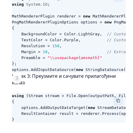
using
System.IO
;
MathRendererPlugin
renderer
=
new
MathRendererPlugi
PngMathRendererPluginOptions
options
=
new
PngMathR
{
BackgroundColor
=
Color
.
LightGray
,
// Custom b
TextColor
=
Color
.
Purple
,
// Custom m
Resolution
=
150
,
Margin
=
18
,
// Extra wh
Preamble
=
"\\usepackage{amsmath}"
};
options
.
AddInputDataSource
(
new
StringDataSource
(
lat
Корак 3: Преузмите и сачувате прилагођени
излаз
using
(
Stream
stream
=
File
.
Open
(
outputPath
,
FileMo
{
options
.
AddOutputDataTarget
(
new
StreamDataSourc
ResultContainer
result
=
renderer
.
Process
(
optio
}