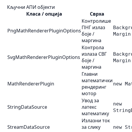
Кључни АПИ објекти
Класа / опција
Сврха
Контролише
ПНГ излаз
Backgr
PngMathRendererPluginOptions
боје /
Margin
маргина
Контрола
излаза СВГ
Backgr
SvgMathRendererPluginOptions
боје /
Margin
маргина
Главни
математички
MathRendererPlugin
new Ma
рендеринг
мотор
Увод за
new
StringDataSource
латекс
String
математику
Излазни ток
StreamDataSource
за слику
new St