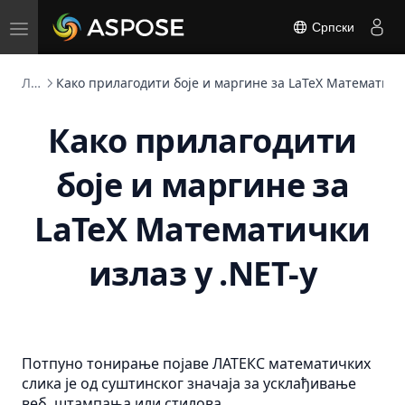
Toggle
Српски
navigation
Латекс Математички Рендер
Како прилагодити боје и маргине за LaTeX Математички
Како прилагодити
боје и маргине за
LaTeX Математички
излаз у .NET-у
Потпуно тонирање појаве ЛАТЕКС математичких
слика је од суштинског значаја за усклађивање
веб, штампања или стилова