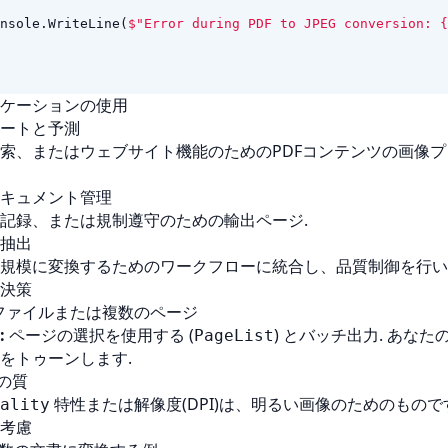
nsole
.
WriteLine
(
$"Error during PDF to JPEG conversion: {
ケーションの使用
ートと予測
索、またはウェブサイト機能のためのPDFコンテンツの画像
キュメント管理
記録、または規制遵守のための輸出ページ.
抽出
規模に変換するためのワークフローに統合し、品質制御を行い
決策
DFファイルまたは複数のページ
:
ページの選択を使用する (
) とバッチ出力. あな
PageList
をトゥーンします.
像の質
特性または解像度(DPI)は、明るい画像のためのもので
ality
考慮