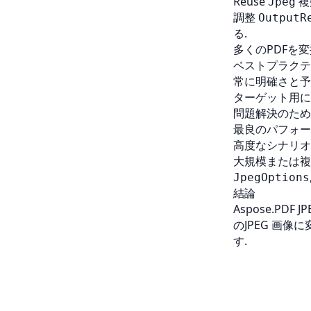
Reuse
複
Jpeg
調整
OutputR
る.
多くのPDFを
ベストプラクテ
常に明確さと予
ターゲット用に
問題解決のため
最良のパフォー
高度なシナリオ
大規模または複
JpegOptions
結論
Aspose.PDF
のJPEG 画
す.