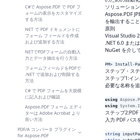
行する方法
ソリューション
C#で Aspose.PDF で PDF フ
C# で ChatGPT を使用して
ォームの表示をカスタマイズ
Aspose.PDF
PDF からキー インサイドを
する方法
を輸出すること
抽出する方法
原則
NET で PDF ドキュメントに
Aspose.PDF ChatGPT プラグ
Visual Studio
フォーム フィールドを作成
イン vs OpenAI API for PDF
および追加する方法
.NET 6.0 また
処理 in .NET
NuGet を介し
NETでPDFフォームの自動入
チャットGPT を使用して
力とデータ抽出を行う方法
.NET で AI サポートされた
PM> Install-Pa
PDF ワークフローを作成する
フォームフィールドをPDFで
ステップ・ステ
方法
.NET で追加および削除する
ステップ1:インス
方法
必要な名称を追
C# で PDF フォームを大規模
に記入および確認
using
Aspose.P
using
System.I
Aspose.PDF フォーム エディ
ステップ2:PD
ターは Adobe Acrobat より
良い方法
入力 PDF パ
PDF/A コンバータ プラグイン
string
inputPa
for Aspose.PDF