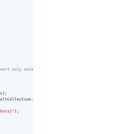
nvert only selected pages
s
);
ultCollection
.
Cast
<
FileResult
>())
Data}"
);