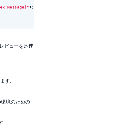
ex.Message}"
);
プレビューを迅速
ます.
たの環境のための
す.