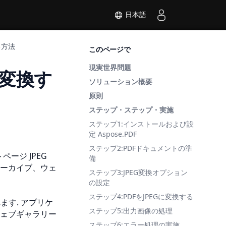
日本語
る方法
このページで
現実世界問題
像に変換す
ソリューション概要
原則
ステップ・ステップ・実施
ステップ1:インストールおよび設
定 Aspose.PDF
ステップ2:PDFドキュメントの準
トページ
JPEG
備
ーカイブ、ウェ
ステップ3:JPEG変換オプション
の設定
ステップ4:PDFをJPEGに変換する
ます. アプリケ
ステップ5:出力画像の処理
ェブギャラリー
ステップ6:エラー処理の実施