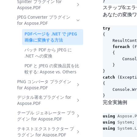
Splitter プラグイン for
Aspose.PDF を使用して複数
}
ステップ6:エ
Aspose.PDF
の PDF を .NET で統合する方
NET でストレージのための
法
バッチ PDF 圧縮を自動化す
あなたの変換ワ
JPEG Converter プラグイン
NET で PDF を別々のファイ
る方法
for Aspose.PDF
ルに分割する方法
PDFページを選択し、ブック
try
マークとメタデータを維持す
NET で PDF を栽培、回転、
PDF ドキュメントを .NET で
PDFページを .NET で JPEG
{
る方法
リサイクルする方法
別々のファイルに分割する方
画像に変換する方法
ResultCont
法
図書とメタデータをC#でPDF
NET で PDF ページを回転し
foreach
(
F
バッチ PDF から JPEG に
を組み合わせる方法
て栽培する方法
{
NET で PDF のバッチ分割を
.NET への変換
Consol
自動化する方法
PDF と JPEG の変換品質を比
}
較する: Aspose vs. Others
}
catch
(
Excepti
PNG コンバータ プラグイン
{
for Aspose.PDF
Console
.
Wr
}
デジタル署名プラグイン for
PDFページを .NET で PNG
完全実施例
Aspose.PDF
画像に変換する方法
テーブル ジェネレーター プラ
NET で Aspose.PDF プラグ
NET で PDF を PNG に変換
using
Aspose.P
グイン for Aspose.PDF
インを使用して PDF ドキュ
する方法
using
System
;
メントをデジタルでサインす
テキストエクストラクター プ
NET で PDF にテーブルを作
NET で複数ページの PDF を
using
System.L
る方法
ラグイン for Aspose.PDF
成および挿入する方法
個々の PNG ファイルに変換