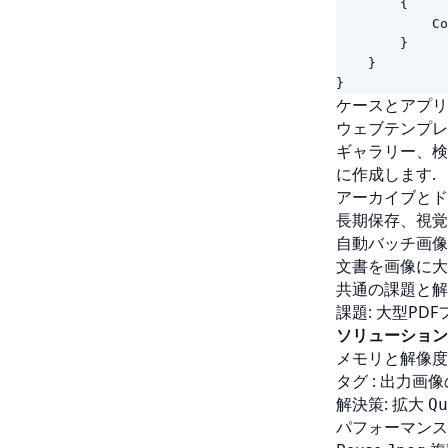
{
Co
}
}
}
ケースとアプリ
ウェブテンプレ
ギャラリー、検
に作成します.
アーカイブとド
長期保存、視覚
自動バッチ画像
文書を画像に大
共通の課題と解
課題: 大型P
ソリューション
メモリと解像度
タグ : 出力画
解決策: 拡大
Qu
パフォーマンス