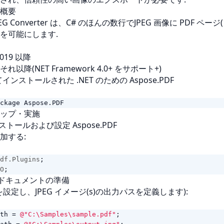
概要
 JPEG Converter は、C# のほんの数行でJPEG 画像に PDF ペ
を可能にします.
 2019 以降
はそれ以降(NET Framework 4.0+ をサポート+)
てインストールされた .NET のための Aspose.PDF
ckage Aspose.PDF
ップ・実施
トールおよび設定 Aspose.PDF
加する:
df.Plugins
;
O
;
Fドキュメントの準備
スを設定し、JPEG イメージ(s)の出力パスを定義します):
th
=
@"C:\Samples\sample.pdf"
;