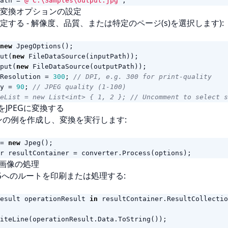
ath
=
@"C:\Samples\output.jpg"
;
EG変換オプションの設定
する - 解像度、品質、または特定のページ(s)を選択します):
new
JpegOptions
();
ut
(
new
FileDataSource
(
inputPath
));
put
(
new
FileDataSource
(
outputPath
));
Resolution
=
300
;
// DPI, e.g. 300 for print-quality
y
=
90
;
// JPEG quality (1-100)
geList = new List<int> { 1, 2 }; // Uncomment to select s
FをJPEGに変換する
インの例を作成し、変換を実行します:
=
new
Jpeg
();
r
resultContainer
=
converter
.
Process
(
options
);
力画像の処理
EGへのルートを印刷または処理する:
esult
operationResult
in
resultContainer
.
ResultCollectio
iteLine
(
operationResult
.
Data
.
ToString
());