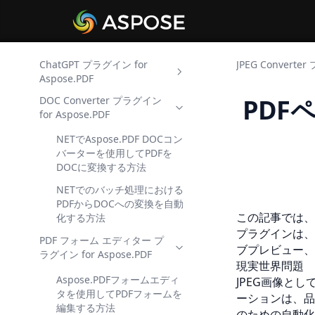
ChatGPT プラグイン for
JPEG Converter
Aspose.PDF
PDFペ
DOC Converter プラグイン
ChatGPT と .NET を使用して
for Aspose.PDF
PDF コンテンツの概要化を自
動化する方法
NETでAspose.PDF DOCコン
NET の ChatGPT で PDF テ
バーターを使用してPDFを
キストを処理する方法
DOCに変換する方法
ChatGPT-Generated
NETでのバッチ処理における
Answers を PDF に組み込む
PDFからDOCへの変換を自動
方法
この記事では
化する方法
プラグインは、
ChatGPT と .NET を使用して
PDF フォーム エディター プ
ブプレビュー、
PDF から構造化されたデータ
ラグイン for Aspose.PDF
現実世界問題
を抽出する方法
Aspose.PDFフォームエディ
JPEG画像と
バッチ ChatGPT PDF 処理を
タを使用してPDFフォームを
ーションは、品
.NET アプリケーションで実
編集する方法
のための自動化