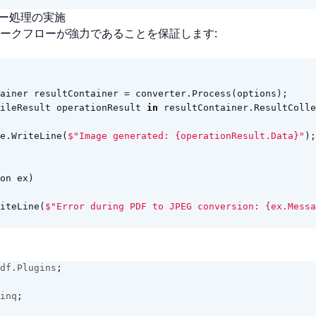
ラー処理の実施
ークフローが強力であることを保証します:
ainer
resultContainer
=
converter
.
Process
(
options
);
ileResult
operationResult
in
resultContainer
.
ResultColle
e
.
WriteLine
(
$"Image generated: {operationResult.Data}"
);
on
ex
)
iteLine
(
$"Error during PDF to JPEG conversion: {ex.Messa
df.Plugins
;
inq
;