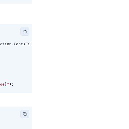
ction
.
Cast
<
FileResult
>())
ge}"
);