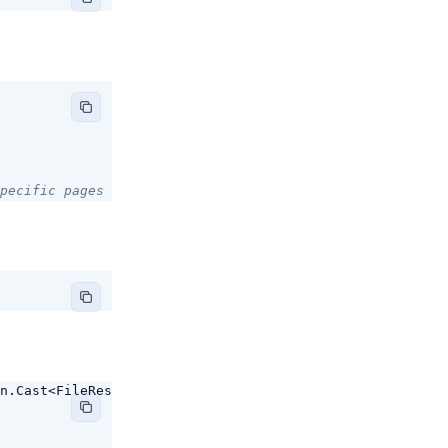
pecific pages
n
.
Cast
<
FileResult
>())