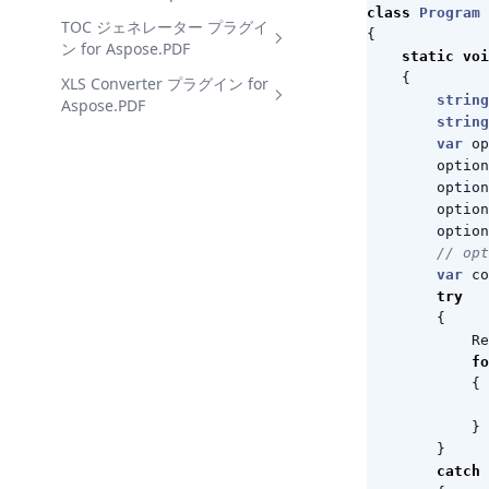
する方法
class
Program
TOC ジェネレーター プラグイ
データソースからPDFテーブ
NET で PDF からテキストを
{
ン for Aspose.PDF
ル世代を自動化する方法
抽出する方法
static
voi
{
XLS Converter プラグイン for
細胞、コントールスタイリン
NET で PDF から構造化され
NET で PDF にコンテンツテ
string
Aspose.PDF
グ、および {DF テーブルコン
たデータとテーブルを抽出す
ーブルを追加する方法
string
テンツを .NET で組み合わせ
る方法
NET で PDF を Excel (XLS /
NET で TOC を複数の PDF に
var
op
る方法
XLS / CSV) に変換する方法
追加する方法
option
NET で外部ソースから PDF
option
バッチ PDF to Excel
テーブルにデータをインポー
option
Conversion for Business
トする方法
option
Analytics in .NET
// opt
NET で PDF から Excel にデ
var
co
ータを輸出する方法
try
{
Re
fo
{
}
}
catch