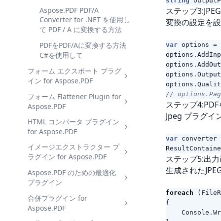
string
outputP
Aspose.PDF PDF/A
ステップ3:JP
Converter for .NET を使用し
変換の設定を設定
て PDF / A に変換する方法
PDFをPDF/Aに変換する方法
var
options
=
C#を使用して
options
.
AddInp
options
.
AddOut
フォーム エクスポート プラグ
options
.
Output
イン for Aspose.PDF
options
.
Qualit
// options.Pa
フォーム Flattener Plugin for
PDF フォーム フィールド 値
ステップ4:PD
Aspose.PDF
を .NET で CSV に輸出する方
Jpeg プラグ
法
HTML コンバータ プラグイン
インタラクティブ PDF フォ
for Aspose.PDF
ームを .NET で静的なコンテ
NET で PDF からマルクフォ
var
converter
ンツにフラットする方法
ームデータ抽出を自動化する
イメージエクストラクター プ
NET で PDF を HTML に変換
ResultContaine
方法
ラグイン for Aspose.PDF
する方法
NET を使用して PDF で選択
ステップ5:出
フィールドをフラットする方
生成されたJP
Aspose.PDF のための最適化
PDF コンバージョンから
Aspose.PDF Image
法
Extractor を使用して PDF か
プラグイン
HTML 出力を .NET にカスタ
ら画像を抽出する方法
マイズする方法
foreach
(
FileR
合併プラグイン for
NET で Aspose.PDF
{
NET で複数の PDF からすべ
Aspose.PDF
バッチ PDF を HTML に変換
Optimizer を使用して PDF
Console
.
Wr
ての画像を抽出する方法
する Aspose.PDF で C#
を圧縮する方法