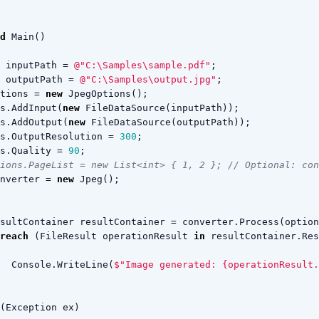
d
Main
()
inputPath
=
@"C:\Samples\sample.pdf"
;
outputPath
=
@"C:\Samples\output.jpg"
;
tions
=
new
JpegOptions
();
s
.
AddInput
(
new
FileDataSource
(
inputPath
));
s
.
AddOutput
(
new
FileDataSource
(
outputPath
));
s
.
OutputResolution
=
300
;
s
.
Quality
=
90
;
ions.PageList = new List<int> { 1, 2 }; // Optional: co
nverter
=
new
Jpeg
();
sultContainer
resultContainer
=
converter
.
Process
(
option
reach
(
FileResult
operationResult
in
resultContainer
.
Res
Console
.
WriteLine
(
$"Image generated: {operationResult.
(
Exception
ex
)