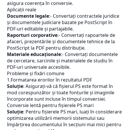
asigura coerența în conversie.
Aplicații reale
Documente legale
:- Convertați contractele juridice
și documentele judiciare bazate pe PostScript în
PDF-uri editabile și partajabile.
Raporturi corporative
:- Convertați rapoartele de
afaceri, prezentările și documentele tehnice de la
PostScript la PDF pentru distribuție.
Materiale educaționale
:- Convertați documentele
de cercetare, sarcinile și materialele de studiu în
PDF-uri universale accesibile.
Probleme și fixări comune
1.Formatarea erorilor în rezultatul PDF
Soluție
: Asigurați-vă că fișierul PS este format în
mod corespunzător și toate fonturile și imaginile
încorporate sunt incluse în timpul conversiei.
Conversie lentă pentru fișierele PS mari
Soluție
: Pentru fișierele PS mari, luați în considerare
optimizarea utilizării memorii sistemului sau
împărțirea documentului în secțiuni mai mici pentru