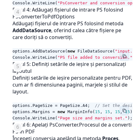
Console
.
WriteLine
(
"PsConverter and conversion optio
Pasul 4: Adăugați fișierul de intrare PS folosind
PsConverterToPdfOptions
Adăugați fișierul de intrare PS folosind metoda
AddDataSource
, oferind calea către fișiere pe
care doriți să o convertiți.
options
.
AddDataSource
(
new
FileDataSource
(
"input.ps"
Console
.
WriteLine
(
"PS file added to conversion."
);
Pasul 5: Definiți setările de ieșire și personalizați
layoutul
Definiți setările de ieșire personalizate pentru PDF,
cum ar fi dimensiunea paginii, marjele și stilul de
layout.
options
.
PageSize
=
PageSize
.
A4
;
// Set the desired
options
.
Margins
=
new
MarginInfo
(
15
,
15
,
15
,
15
);
Console
.
WriteLine
(
"Page size and margins set."
);
Pasul 6: Apelați PsConverter.Procesul de a converti
PS în PDF
Începeți conversia apelând la metoda
Proces
,