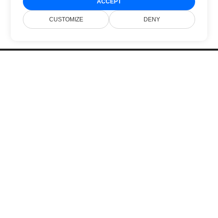
ACCEPT
CUSTOMIZE
DENY
Acasă
Produse
Lansări Noi
Prețuri
Documente
Suport Gratuit
Blog