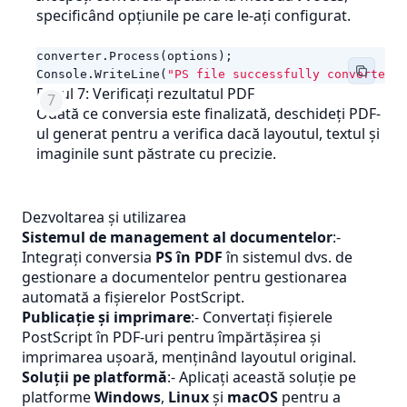
specificând opțiunile pe care le-ați configurat.
converter
.
Process
(
options
);
Console
.
WriteLine
(
"PS file successfully converted t
Pasul 7: Verificați rezultatul PDF
Odată ce conversia este finalizată, deschideți PDF-
ul generat pentru a verifica dacă layoutul, textul și
imaginile sunt păstrate cu precizie.
Dezvoltarea și utilizarea
Sistemul de management al documentelor
:-
Integrați conversia
PS în PDF
în sistemul dvs. de
gestionare a documentelor pentru gestionarea
automată a fișierelor PostScript.
Publicaţie şi imprimare
:- Convertați fișierele
PostScript în PDF-uri pentru împărtășirea și
imprimarea ușoară, menținând layoutul original.
Soluții pe platformă
:- Aplicați această soluție pe
platforme
Windows
,
Linux
și
macOS
pentru a