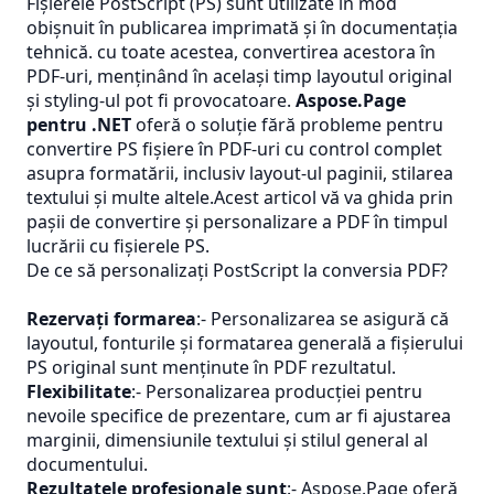
Fișierele PostScript (PS) sunt utilizate în mod
obișnuit în publicarea imprimată și în documentația
tehnică. cu toate acestea, convertirea acestora în
PDF-uri, menținând în același timp layoutul original
și styling-ul pot fi provocatoare.
Aspose.Page
pentru .NET
oferă o soluție fără probleme pentru
convertire
PS
fișiere în PDF-uri cu control complet
asupra formatării, inclusiv layout-ul paginii, stilarea
textului și multe altele.Acest articol vă va ghida prin
pașii de convertire și personalizare a
PDF
în timpul
lucrării cu fișierele PS.
De ce să personalizați PostScript la conversia PDF?
Rezervați formarea
:- Personalizarea se asigură că
layoutul, fonturile și formatarea generală a fișierului
PS original sunt menținute în PDF rezultatul.
Flexibilitate
:- Personalizarea producției pentru
nevoile specifice de prezentare, cum ar fi ajustarea
marginii, dimensiunile textului și stilul general al
documentului.
Rezultatele profesionale sunt
:- Aspose.Page oferă