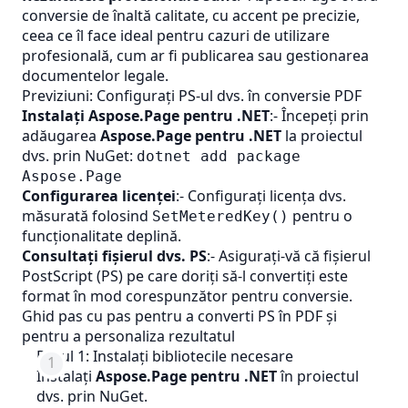
conversie de înaltă calitate, cu accent pe precizie,
ceea ce îl face ideal pentru cazuri de utilizare
profesională, cum ar fi publicarea sau gestionarea
documentelor legale.
Previziuni: Configurați PS-ul dvs. în conversie PDF
Instalați Aspose.Page pentru .NET
:- Începeți prin
adăugarea
Aspose.Page pentru .NET
la proiectul
dvs. prin NuGet:
dotnet add package
Aspose.Page
Configurarea licenței
:- Configurați licența dvs.
măsurată folosind
pentru o
SetMeteredKey()
funcţionalitate deplină.
Consultați fișierul dvs. PS
:- Asigurați-vă că fișierul
PostScript (PS) pe care doriți să-l convertiți este
format în mod corespunzător pentru conversie.
Ghid pas cu pas pentru a converti PS în PDF și
pentru a personaliza rezultatul
Pasul 1: Instalați bibliotecile necesare
Instalați
Aspose.Page pentru .NET
în proiectul
dvs. prin NuGet.