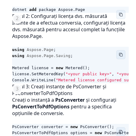
dotnet
add
package
Aspose
.
Page
Pasul 2: Configurați licența dvs. măsurată
Înainte de a efectua conversia, configurați licența
dvs. măsurată pentru accesul complet la funcțiile
Aspose.Page.
using
Aspose.Page
;
using
Aspose.Page.Saving
;
Metered
license
=
new
Metered
();
license
.
SetMeteredKey
(
"<your public key>"
,
"<your p
Console
.
WriteLine
(
"Metered license configured succe
Pasul 3: Creați instanțe de PsConverter și
PsConverterToPdfOptions
Creați o instanță a
PsConverter
și configurați
PsConvertToPdfOptions
pentru a specifica
opțiunile de conversie.
PsConverter
converter
=
new
PsConverter
();
PsConverterToPdfOptions
options
=
new
PsConverterT