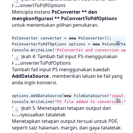
PsconvertToPdfOptions
Mencipta instans
PsConverter ** dan
mengkonfigurasi ** PsConvertToPdfOptions
untuk menentukan pilihan penukaran.
PsConverter
converter
=
new
PsConverter
();
PsConverterToPdfOptions
options
=
new
PsConverterT
Console
.
WriteLine
(
"PsConverter and conversion optio
Langkah 4: Tambah fail input PS menggunakan
PsConverterToPdfOptions
Tambah fail input PS menggunakan kaedah
AddDataSource
, memberikan laluan ke fail yang
anda ingin konversi.
options
.
AddDataSource
(
new
FileDataSource
(
"input.ps"
Console
.
WriteLine
(
"PS file added to conversion."
);
Langkah 5: Menetapkan tetapan output dan
menyesuaikan tataletak
Menetapkan tetapan output tersuai untuk PDF,
seperti saiz halaman, margin, dan gaya tataletak.