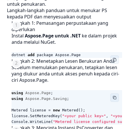
untuk penukaran.
Langkah-langkah panduan untuk menukar PS
kepada PDF dan menyesuaikan output
Langkah 1: Pemasangan perpustakaan yang
diperlukan
Instal
Aspose.Page untuk .NET
ke dalam projek
anda melalui NuGet.
dotnet
add
package
Aspose
.
Page
Langkah 2: Menetapkan Lesen Berukuran Anda
Sebelum memulakan penukaran, tetapkan lesen
yang diukur anda untuk akses penuh kepada ciri-
ciri Aspose.Page.
using
Aspose.Page
;
using
Aspose.Page.Saving
;
Metered
license
=
new
Metered
();
license
.
SetMeteredKey
(
"<your public key>"
,
"<your p
Console
.
WriteLine
(
"Metered license configured succe
Langkah 3: Mencipta Instansi PsConverter dan