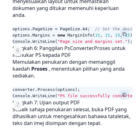
menyesuaikan layout untuk memastikan
dokumen yang ditukar memenuhi keperluan
anda.
options
.
PageSize
=
PageSize
.
A4
;
// Set the desired
options
.
Margins
=
new
MarginInfo
(
15
,
15
,
15
,
15
);
Console
.
WriteLine
(
"Page size and margins set."
);
Langkah 6: Panggilan PsConverter.Proses untuk
menukar PS kepada PDF
Memulakan penukaran dengan memanggil
kaedah
Proses
, menentukan pilihan yang anda
sediakan.
converter
.
Process
(
options
);
Console
.
WriteLine
(
"PS file successfully converted t
Langkah 7: Ujian output PDF
Sebaik sahaja penukaran selesai, buka PDF yang
dihasilkan untuk mengesahkan bahawa tataletak,
teks dan imej disimpan dengan tepat.