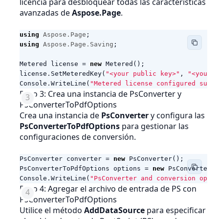
licencia para desbloquear todas las características
avanzadas de
Aspose.Page
.
using
Aspose.Page
;
using
Aspose.Page.Saving
;
Metered
license
=
new
Metered
();
license
.
SetMeteredKey
(
"<your public key>"
,
"<your p
Console
.
WriteLine
(
"Metered license configured succe
Paso 3: Crea una instancia de PsConverter y
PsConverterToPdfOptions
Crea una instancia de
PsConverter
y configura las
PsConverterToPdfOptions
para gestionar las
configuraciones de conversión.
PsConverter
converter
=
new
PsConverter
();
PsConverterToPdfOptions
options
=
new
PsConverterT
Console
.
WriteLine
(
"PsConverter and conversion optio
Paso 4: Agregar el archivo de entrada de PS con
PsConverterToPdfOptions
Utilice el método
AddDataSource
para especificar