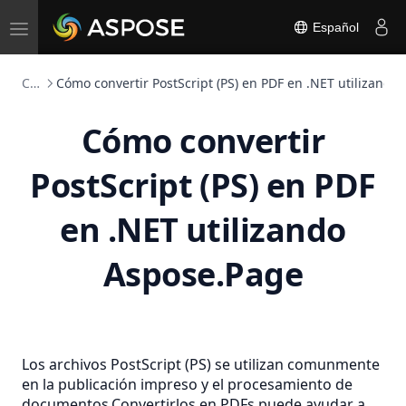
Toggle
Español
navigation
Convertidor PS
Cómo convertir PostScript (PS) en PDF en .NET utilizando
Cómo convertir
PostScript (PS) en PDF
en .NET utilizando
Aspose.Page
Los archivos PostScript (PS) se utilizan comunmente
en la publicación impreso y el procesamiento de
documentos.Convertirlos en PDFs puede ayudar a