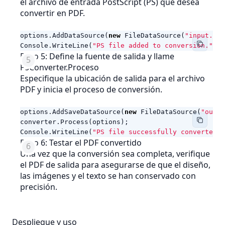
el archivo de entrada PostScript (PS) que desea
convertir en PDF.
options
.
AddDataSource
(
new
FileDataSource
(
"input.ps"
Console
.
WriteLine
(
"PS file added to conversion."
);
Paso 5: Define la fuente de salida y llame
PsConverter.Proceso
Especifique la ubicación de salida para el archivo
PDF y inicia el proceso de conversión.
options
.
AddSaveDataSource
(
new
FileDataSource
(
"outpu
converter
.
Process
(
options
);
Console
.
WriteLine
(
"PS file successfully converted t
Paso 6: Testar el PDF convertido
Una vez que la conversión sea completa, verifique
el PDF de salida para asegurarse de que el diseño,
las imágenes y el texto se han conservado con
precisión.
Despliegue y uso