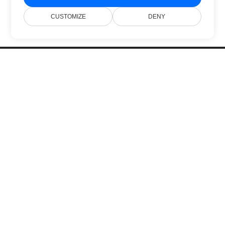
CUSTOMIZE
DENY
Inicio
Productos
Nuevos Lanzamientos
Precios
Documentación
Soporte Gratuito
Blog