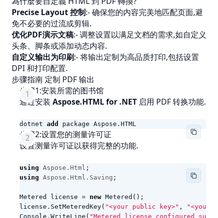
為什麼要自定義 HTML 到 PDF 轉換?
Precise Layout 控制
:- 确保您的内容完美地匹配页面,避
免不必要的过流或剪辑.
优化PDF演示文稿
:- 调整设置以满足文档的需求,如自定义
头条、脚条或添加动态内容.
自定义输出为印刷
:- 将输出定制为高品质打印,包括设置
DPI 和打印配置.
步骤指南 定制 PDF 输出
步骤1:安装所需的图书馆
通过安装
Aspose.HTML for .NET
启用 PDF 转换功能.
dotnet
add
package
Aspose
.
HTML
步骤2:设置您的测量许可证
设置测量许可证以获得完整的功能.
using
Aspose.Html
;
using
Aspose.Html.Saving
;
Metered
license
=
new
Metered
();
license
.
SetMeteredKey
(
"<your public key>"
,
"<your p
Console
.
WriteLine
(
"Metered license configured succe