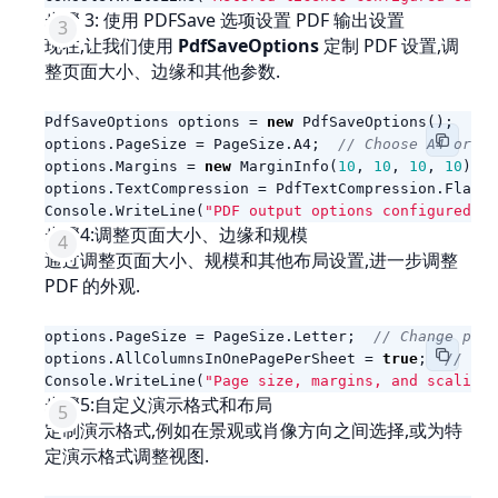
步骤 3: 使用 PDFSave 选项设置 PDF 输出设置
现在,让我们使用
PdfSaveOptions
定制 PDF 设置,调
整页面大小、边缘和其他参数.
PdfSaveOptions
options
=
new
PdfSaveOptions
();
options
.
PageSize
=
PageSize
.
A4
;
// Choose A4 or an
options
.
Margins
=
new
MarginInfo
(
10
,
10
,
10
,
10
);
options
.
TextCompression
=
PdfTextCompression
.
Flate
;
Console
.
WriteLine
(
"PDF output options configured."
)
步骤4:调整页面大小、边缘和规模
通过调整页面大小、规模和其他布局设置,进一步调整
PDF 的外观.
options
.
PageSize
=
PageSize
.
Letter
;
// Change page
options
.
AllColumnsInOnePagePerSheet
=
true
;
// Ens
Console
.
WriteLine
(
"Page size, margins, and scaling 
步骤5:自定义演示格式和布局
定制演示格式,例如在景观或肖像方向之间选择,或为特
定演示格式调整视图.