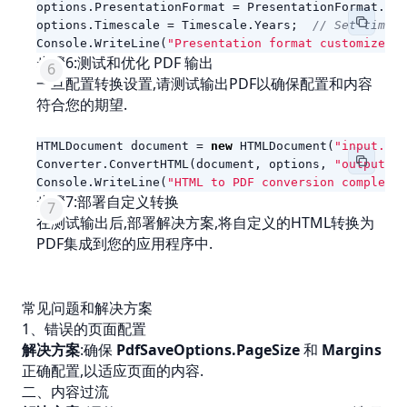
options
.
PresentationFormat
=
PresentationFormat
.
Tas
options
.
Timescale
=
Timescale
.
Years
;
// Set timesc
Console
.
WriteLine
(
"Presentation format customized."
步骤6:测试和优化 PDF 输出
一旦配置转换设置,请测试输出PDF以确保配置和内容
符合您的期望.
HTMLDocument
document
=
new
HTMLDocument
(
"input.htm
Converter
.
ConvertHTML
(
document
,
options
,
"output.pd
Console
.
WriteLine
(
"HTML to PDF conversion complete.
步骤7:部署自定义转换
在测试输出后,部署解决方案,将自定义的HTML转换为
PDF集成到您的应用程序中.
常见问题和解决方案
1、错误的页面配置
解决方案
:确保
PdfSaveOptions.PageSize
和
Margins
正确配置,以适应页面的内容.
二、内容过流