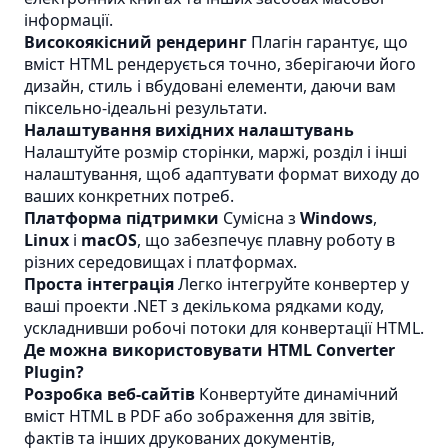
інформації.
Високоякісний рендеринг
Плагін гарантує, що
вміст HTML рендерується точно, зберігаючи його
дизайн, стиль і вбудовані елементи, даючи вам
піксельно-ідеальні результати.
Налаштування вихідних налаштувань
Налаштуйте розмір сторінки, маржі, розділ і інші
налаштування, щоб адаптувати формат виходу до
ваших конкретних потреб.
Платформа підтримки
Сумісна з
Windows
,
Linux
і
macOS
, що забезпечує плавну роботу в
різних середовищах і платформах.
Проста інтеграція
Легко інтегруйте конвертер у
ваші проекти .NET з декількома рядками коду,
ускладнивши робочі потоки для конвертації HTML.
Де можна використовувати HTML Converter
Plugin?
Розробка веб-сайтів
Конвертуйте динамічний
вміст HTML в PDF або зображення для звітів,
фактів та інших друкованих документів,