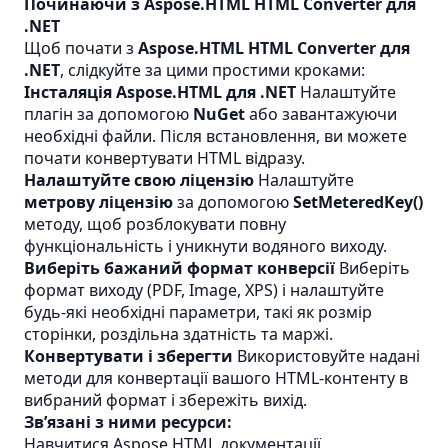
Починаючи з Aspose.HTML HTML Converter для
.NET
Щоб почати з
Aspose.HTML HTML Converter для
.NET
, слідкуйте за цими простими кроками:
Інсталяція Aspose.HTML для .NET
Налаштуйте
плагін за допомогою
NuGet
або завантажуючи
необхідні файли. Після встановлення, ви можете
почати конвертувати HTML відразу.
Налаштуйте свою ліцензію
Налаштуйте
метрову ліцензію
за допомогою
SetMeteredKey()
методу, щоб розблокувати повну
функціональність і уникнути водяного виходу.
Виберіть бажаний формат конверсії
Виберіть
формат виходу (PDF, Image, XPS) і налаштуйте
будь-які необхідні параметри, такі як розмір
сторінки, роздільна здатність та маржі.
Конвертувати і зберегти
Використовуйте надані
методи для конвертації вашого HTML-контенту в
вибраний формат і збережіть вихід.
Зв’язані з ними ресурси:
Навчитися Aspose.HTML документації