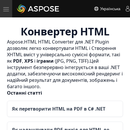
Toggle
Українська
navigation
Конвертер HTML
Aspose.HTML HTML Converter для .NET Plugin
дозволяє легко конвертувати HTML і
Створення
XHTML
вміст у універсально сумісні формати, такі
як
PDF
,
XPS
і
іграми
(JPG, PNG, TIFF).Цей
інструмент безперервно інтегрується в ваші .NET
додатки, забезпечуючи високоякісний рендеринг і
надійний результат для документів, зображень і
багато іншого.
Останні статті
Як перетворити HTML на PDF в C# .NET
Як налаштувати PDF-вихід для HTML до