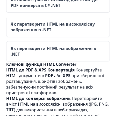
PDF-конверсії в C# .NET
Як перетворити HTML на високоякісну
зображення в .NET
Як перетворити HTML на зображення в
.NET
Ключові функції HTML Converter
HTML до PDF & XPS Конвертація
Конвертуйте
HTML-документи в
PDF
або
XPS
при збереженні
розташування, шрифтів і зображень,
забезпечуючи постійний результат на всіх
пристроях і платформах.
HTML до конверсії зображень
Перетворюйте
вміст HTML на високоякісні зображення (JPG, PNG,
TIFF) для використання в веб-прикладах,
електронних книгах та інших засобах масової