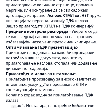
прилагођавање величине странице, промена
маргина, или осигурање да се сви садржаји
одговарају исправно,
Аспозе.ХТМЛ за .НЕТ
пружа
низ опција за персонализацију ПДФ излаза.
Зашто прилагодити ХТМЛ на ПДФ конверзију?
Прецизна контрола распореда
:- Уверите се да
се ваш садржај савршено уклапа на страницу,
избегавајући нежељени преток или клипирање.
Оптимизована ПДФ презентација
:-
Прилагодите подешавања како би одговарали
потребама вашег документа, као што су
прилагођавање наслова, стопала или додавање
динамичног садржаја.
Прилагођени излаз за штампање
:-
Прилагодите производњу за висококвалитетно
штампање, укључујући подешавање ДПИ и
конфигурације штампања.
Корак по корак водич за прилагођавање ПДФ
излаза
Корак 1: Инсталирајте потребне библиотеке