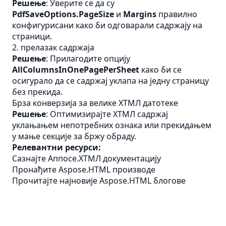
Решење
: Уверите се да су
PdfSaveOptions.PageSize
и
Margins
правилно
конфигурисани како би одговарали садржају на
страници.
2. прелазак садржаја
Решење
: Прилагодите опцију
AllColumnsInOnePagePerSheet
како би се
осигурало да се садржај уклапа на једну страницу
без прекида.
Брза конверзија за велике ХТМЛ датотеке
Решење
: Оптимизирајте ХТМЛ садржај
уклањањем непотребних ознака или прекидањем
у мање секције за бржу обраду.
Релевантни ресурси:
Сазнајте Аппосе.ХТМЛ документацију
Пронађите Aspose.HTML производе
Прочитајте најновије Aspose.HTML блогове