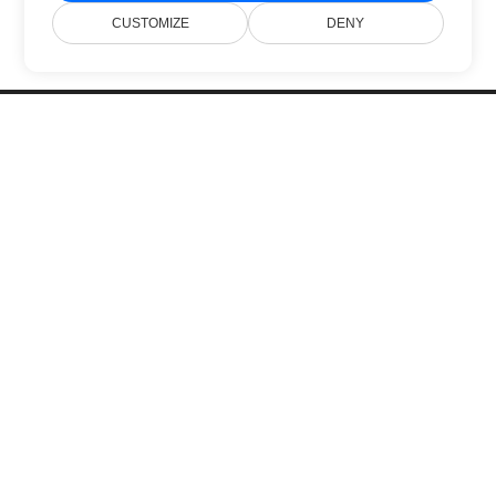
CUSTOMIZE
DENY
Home
Products
New Releases
Pricing
Docs
Free Support
Blog
Websites