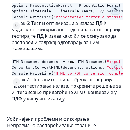
options
.
PresentationFormat
=
PresentationFormat
.
Tas
options
.
Timescale
=
Timescale
.
Years
;
// Set timesc
Console
.
WriteLine
(
"Presentation format customized."
Корак 6: Тест и оптимизација излаза ПДФ
Када су конфигурисане подешавања конверзије,
тестирајте ПДФ излаз како би се осигурало да
распоред и садржај одговарају вашим
очекивањима.
HTMLDocument
document
=
new
HTMLDocument
(
"input.htm
Converter
.
ConvertHTML
(
document
,
options
,
"output.pd
Console
.
WriteLine
(
"HTML to PDF conversion complete.
Корак 7: Поставите прилагођену конверзију
Након тестирања излаза, покрените решење за
интегрисање прилагођене ХТМЛ конверзије у
ПДФ у вашу апликацију.
Уобичајени проблеми и фиксирања
Неправилно распоређивање странице