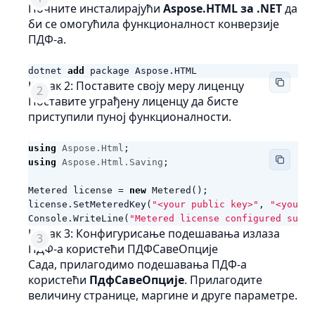
Почните инсталирајући
Aspose.HTML за .NET
да
би се омогућила функционалност конверзије
ПДФ-а.
dotnet
add
package
Aspose
.
HTML
Корак 2: Поставите своју меру лиценцу
Поставите уграђену лиценцу да бисте
приступили пуној функционалности.
using
Aspose.Html
;
using
Aspose.Html.Saving
;
Metered
license
=
new
Metered
();
license
.
SetMeteredKey
(
"<your public key>"
,
"<your p
Console
.
WriteLine
(
"Metered license configured succe
Корак 3: Конфигурисање подешавања излаза
ПДФ-а користећи ПДФСавеОпције
Сада, прилагодимо подешавања ПДФ-а
користећи
ПдфСавеОпције
. Прилагодите
величину странице, маргине и друге параметре.