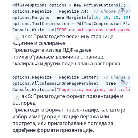
PdfSaveOptions
options
=
new
PdfSaveOptions
();
options
.
PageSize
=
PageSize
.
A4
;
// Choose A4 or an
options
.
Margins
=
new
MarginInfo
(
10
,
10
,
10
,
10
);
options
.
TextCompression
=
PdfTextCompression
.
Flate
;
Console
.
WriteLine
(
"PDF output options configured."
)
Корак 4: Прилагодите величину странице,
маргине и скалирање
Прилагодите изглед ПДФ-а даље
прилагођавањем величине странице,
скалирања и других подешавања распореда.
options
.
PageSize
=
PageSize
.
Letter
;
// Change page
options
.
AllColumnsInOnePagePerSheet
=
true
;
// Ens
Console
.
WriteLine
(
"Page size, margins, and scaling 
Корак 5: Прилагодите формат презентације и
распоред
Прилагодите формат презентације, као што је
избор између оријентације пејзажа или
портрета, или прилагођавање погледа за
одређене формати презентације.