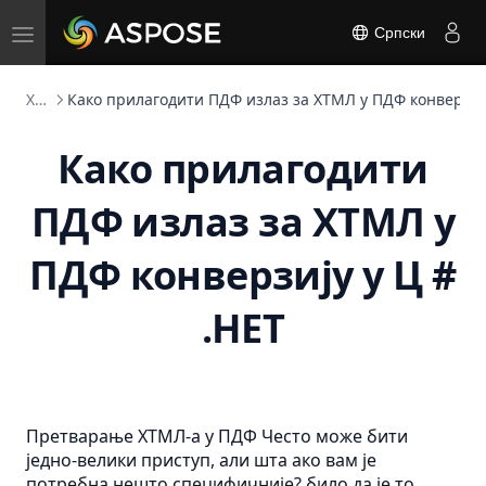
Toggle
Српски
navigation
ХТМЛ конвертер
Како прилагодити ПДФ излаз за ХТМЛ у ПДФ конверзију
Како прилагодити
ПДФ излаз за ХТМЛ у
ПДФ конверзију у Ц #
.НЕТ
Претварање ХТМЛ-а у
ПДФ
Често може бити
једно-велики приступ, али шта ако вам је
потребна нешто специфичније? било да је то