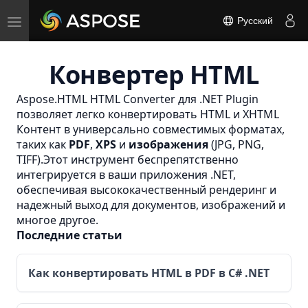
Toggle
Русский
navigation
Конвертер HTML
Aspose.HTML HTML Converter для .NET Plugin
позволяет легко конвертировать HTML и
XHTML
Контент в универсально совместимых форматах,
таких как
PDF
,
XPS
и
изображения
(JPG, PNG,
TIFF).Этот инструмент беспрепятственно
интегрируется в ваши приложения .NET,
обеспечивая высококачественный рендеринг и
надежный выход для документов, изображений и
многое другое.
Последние статьи
Как конвертировать HTML в PDF в C# .NET