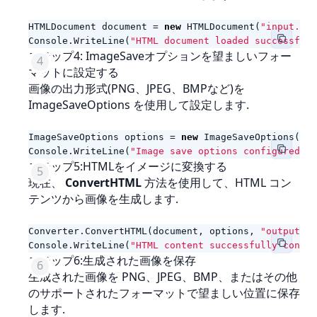
HTMLDocument
document
=
new
HTMLDocument
(
"input.htm
Console
.
WriteLine
(
"HTML document loaded successfull
ステップ4: ImageSaveオプションを望ましいフォー
マットに設定する
画像の出力形式(PNG、JPEG、BMPなど)を
ImageSaveOptions を使用して設定します.
ImageSaveOptions
options
=
new
ImageSaveOptions
(
Ima
Console
.
WriteLine
(
"Image save options configured."
)
ステップ5:HTMLをイメージに変換する
現在、
ConvertHTML
方法を使用して、HTML コン
テンツから画像を生成します.
Converter
.
ConvertHTML
(
document
,
options
,
"output_im
Console
.
WriteLine
(
"HTML content successfully conver
ステップ6:生成された画像を保存
生成された画像を PNG、JPEG、BMP、またはその他
のサポートされたフォーマットで望ましい位置に保存
します.