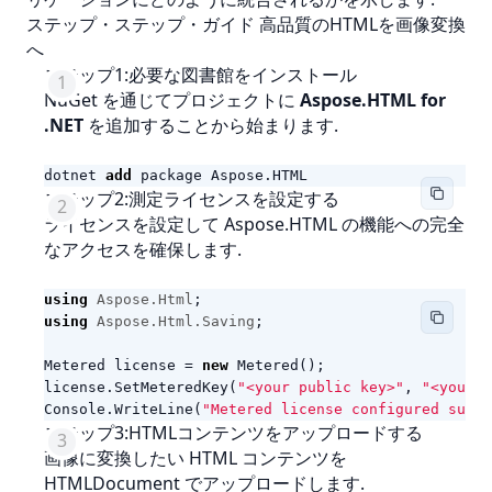
ステップ・ステップ・ガイド 高品質のHTMLを画像変換
へ
ステップ1:必要な図書館をインストール
NuGet を通じてプロジェクトに
Aspose.HTML for
.NET
を追加することから始まります.
dotnet
add
package
Aspose
.
HTML
ステップ2:測定ライセンスを設定する
ライセンスを設定して Aspose.HTML の機能への完全
なアクセスを確保します.
using
Aspose.Html
;
using
Aspose.Html.Saving
;
Metered
license
=
new
Metered
();
license
.
SetMeteredKey
(
"<your public key>"
,
"<your p
Console
.
WriteLine
(
"Metered license configured succe
ステップ3:HTMLコンテンツをアップロードする
画像に変換したい HTML コンテンツを
HTMLDocument でアップロードします.