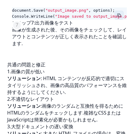
document
.
Save
(
"output_image.png"
,
options
);
Console
.
WriteLine
(
"Image saved to output_image.png.
ステップ7:出力画像をテスト
画像が生成された後、その画像をチェックして、レイ
アウトとコンテンツが正しく表示されたことを確認し
ます.
共通の問題と修正
1.画像の質が低い
ソリューション
: HTML コンテンツが反応的で適切にス
タイリッシュされ、画像の高品質のパフォーマンスを維
持するようにしてください.
2.不適切なレイアウト
ソリューション
:画像のランダムと互換性を得るために
HTMLのランダムをチェックします.複雑なCSSまたは
JavaScriptは簡素化が必要かもしれません.
3.大型ドキュメントの遅い変換
ソリューション
: 大きな HTML ファイルの場合は、変換