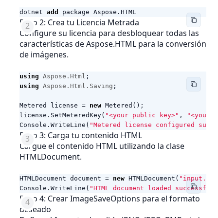
dotnet
add
package
Aspose
.
HTML
Paso 2: Crea tu Licencia Metrada
Configure su licencia para desbloquear todas las
características de Aspose.HTML para la conversión
de imágenes.
using
Aspose.Html
;
using
Aspose.Html.Saving
;
Metered
license
=
new
Metered
();
license
.
SetMeteredKey
(
"<your public key>"
,
"<your p
Console
.
WriteLine
(
"Metered license configured succe
Paso 3: Carga tu contenido HTML
Cargue el contenido HTML utilizando la clase
HTMLDocument.
HTMLDocument
document
=
new
HTMLDocument
(
"input.htm
Console
.
WriteLine
(
"HTML document loaded successfull
Paso 4: Crear ImageSaveOptions para el formato
deseado