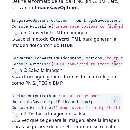
Define el formato de salida (PNG, JPEG, BMP, etc.)
utilizando
ImageSaveOptions
.
ImageSaveOptions
options
=
new
ImageSaveOptions
(
Ima
Console
.
WriteLine
(
"Image save options configured."
)
Paso 5: Convertir HTML en imagen
Utilice el método
ConvertHTML
para generar la
imagen del contenido HTML.
Converter
.
ConvertHTML
(
document
,
options
,
"output_im
Console
.
WriteLine
(
"HTML converted to image successf
Paso 6: Salva la imagen
Salva la imagen generada en el formato elegido,
como PNG, JPEG o BMP.
string
outputPath
=
"output_image.png"
;
document
.
Save
(
outputPath
,
options
);
Console
.
WriteLine
(
$"Image saved to {outputPath}."
);
Paso 7: Testar la imagen de salida
Una vez que se genera la imagen, abre la imagen
para asegurarse de que el contenido se retrata