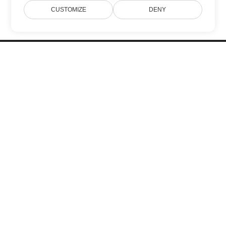
CUSTOMIZE
DENY
Home
Products
New Releases
Pricing
Docs
Free Support
Blog
Websites