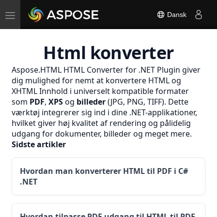
Toggle
Dansk
navigation
Html konverter
Aspose.HTML HTML Converter for .NET Plugin giver
dig mulighed for nemt at konvertere HTML og
XHTML
Innhold i universelt kompatible formater
som
PDF
,
XPS
og
billeder
(JPG, PNG, TIFF). Dette
værktøj integrerer sig ind i dine .NET-applikationer,
hvilket giver høj kvalitet af rendering og pålidelig
udgang for dokumenter, billeder og meget mere.
Sidste artikler
Hvordan man konverterer HTML til PDF i C#
.NET
Hvordan tilpasse PDF udgang til HTML til PDF