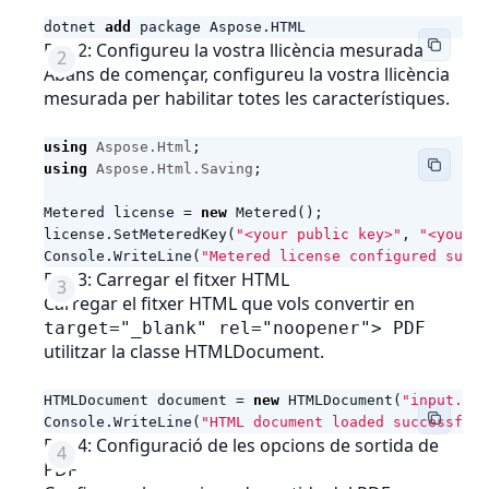
dotnet
add
package
Aspose
.
HTML
Pas 2: Configureu la vostra llicència mesurada
Abans de començar, configureu la vostra llicència
mesurada per habilitar totes les característiques.
using
Aspose.Html
;
using
Aspose.Html.Saving
;
Metered
license
=
new
Metered
();
license
.
SetMeteredKey
(
"<your public key>"
,
"<your p
Console
.
WriteLine
(
"Metered license configured succe
Pas 3: Carregar el fitxer HTML
Carregar el fitxer HTML que vols convertir en
target="_blank" rel="noopener"> PDF
utilitzar la classe HTMLDocument.
HTMLDocument
document
=
new
HTMLDocument
(
"input.htm
Console
.
WriteLine
(
"HTML document loaded successfull
Pas 4: Configuració de les opcions de sortida de
PDF