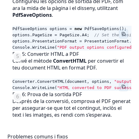
Configureu les opcions de sortida del PDF, com
ara la mida de la pàgina i el disseny, utilitzant
PdfSaveOptions
.
PdfSaveOptions
options
=
new
PdfSaveOptions
();
options
.
PageSize
=
PageSize
.
A4
;
// Set the desired
options
.
PresentationFormat
=
PresentationFormat
.
Gan
Console
.
WriteLine
(
"PDF output options configured."
)
Pas 5: Convertir HTML a PDF
Convé el mètode
ConvertHTML
per convertir el
teu document HTML en format PDF.
Converter
.
ConvertHTML
(
document
,
options
,
"output.pd
Console
.
WriteLine
(
"HTML converted to PDF successful
Pas 6: Prova de la sortida PDF
Després de la conversió, comprova el PDF generat
per assegurar-se que tot el contingut, inclòs el
text i les imatges, es rendi com s’esperava.
Problemes comuns i fixos