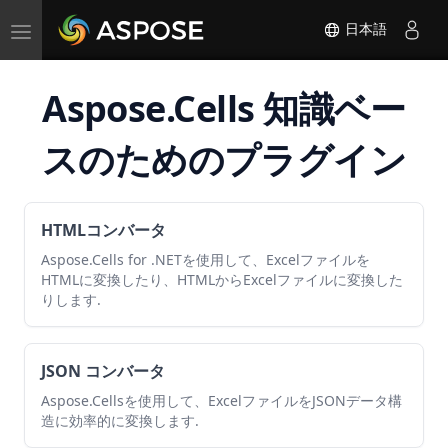
Toggle
日本語
navigation
Aspose.Cells 知識ベー
スのためのプラグイン
HTMLコンバータ
Aspose.Cells for .NETを使用して、Excelファイルを
HTMLに変換したり、HTMLからExcelファイルに変換した
りします.
JSON コンバータ
Aspose.Cellsを使用して、ExcelファイルをJSONデータ構
造に効率的に変換します.