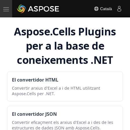
Toggle
Català
navigation
Aspose.Cells Plugins
per a la base de
coneixements .NET
El convertidor HTML
Convertir arxius d'Excel a i de HTML utilitzant
Aspose.Cells per .NET.
El convertidor JSON
Convertir eficaçment els arxius d'Excel a i des de les
estructures de dades JSON amb Aspose.Cells.