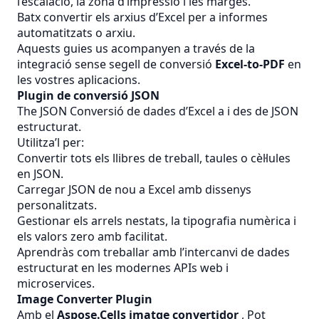
l’escalació, la zona d’impressió i les marges.
Batx convertir els arxius d’Excel per a informes
automatitzats o arxiu.
Aquests guies us acompanyen a través de la
integració sense segell de conversió
Excel-to-PDF
en
les vostres aplicacions.
Plugin de conversió JSON
The
JSON
Conversió de dades d’Excel a i des de JSON
estructurat.
Utilitza’l per:
Convertir tots els llibres de treball, taules o cèl·lules
en JSON.
Carregar JSON de nou a Excel amb dissenys
personalitzats.
Gestionar els arrels nestats, la tipografia numèrica i
els valors zero amb facilitat.
Aprendràs com treballar amb l’intercanvi de dades
estructurat en les modernes APIs web i
microservices.
Image Converter Plugin
Amb el
Aspose.Cells imatge convertidor
, Pot