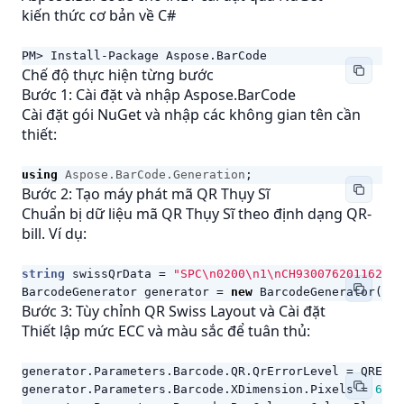
kiến thức cơ bản về C#
PM> Install-Package Aspose.BarCode
Chế độ thực hiện từng bước
Bước 1: Cài đặt và nhập Aspose.BarCode
Cài đặt gói NuGet và nhập các không gian tên cần
thiết:
using
Aspose.BarCode.Generation
;
Bước 2: Tạo máy phát mã QR Thụy Sĩ
Chuẩn bị dữ liệu mã QR Thụy Sĩ theo định dạng QR-
bill. Ví dụ:
string
swissQrData
=
"SPC\n0200\n1\nCH93007620116238
BarcodeGenerator
generator
=
new
BarcodeGenerator
(
Enc
Bước 3: Tùy chỉnh QR Swiss Layout và Cài đặt
Thiết lập mức ECC và màu sắc để tuân thủ:
generator
.
Parameters
.
Barcode
.
QR
.
QrErrorLevel
=
QRErro
generator
.
Parameters
.
Barcode
.
XDimension
.
Pixels
=
6
;