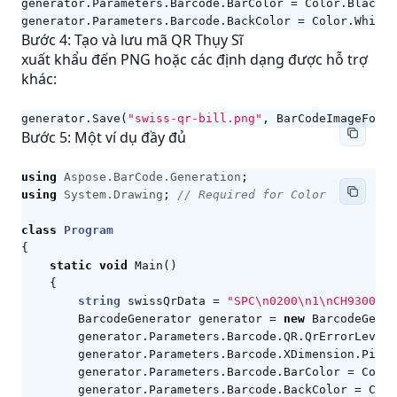
generator
.
Parameters
.
Barcode
.
BarColor
=
Color
.
Black
;
generator
.
Parameters
.
Barcode
.
BackColor
=
Color
.
White
;
Bước 4: Tạo và lưu mã QR Thụy Sĩ
xuất khẩu đến
PNG
hoặc các định dạng được hỗ trợ
khác:
generator
.
Save
(
"swiss-qr-bill.png"
,
BarCodeImageForma
Bước 5: Một ví dụ đầy đủ
using
Aspose.BarCode.Generation
;
using
System.Drawing
;
// Required for Color
class
Program
{
static
void
Main
()
{
string
swissQrData
=
"SPC\n0200\n1\nCH9300762
BarcodeGenerator
generator
=
new
BarcodeGener
generator
.
Parameters
.
Barcode
.
QR
.
QrErrorLevel
generator
.
Parameters
.
Barcode
.
XDimension
.
Pixel
generator
.
Parameters
.
Barcode
.
BarColor
=
Color
generator
.
Parameters
.
Barcode
.
BackColor
=
Colo