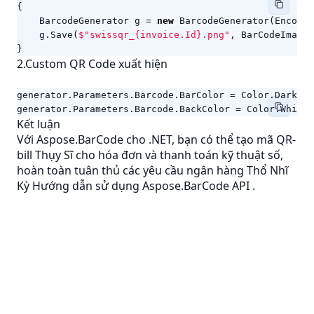
{
BarcodeGenerator
g
=
new
BarcodeGenerator
(
EncodeT
g
.
Save
(
$"swissqr_{invoice.Id}.png"
,
BarCodeImageF
}
2.Custom QR Code xuất hiện
generator
.
Parameters
.
Barcode
.
BarColor
=
Color
.
DarkGre
generator
.
Parameters
.
Barcode
.
BackColor
=
Color
.
WhiteS
Kết luận
Với Aspose.BarCode cho .NET, bạn có thể tạo mã QR-
bill Thụy Sĩ cho hóa đơn và thanh toán kỹ thuật số,
hoàn toàn tuân thủ các yêu cầu ngân hàng Thổ Nhĩ
Kỳ
Hướng dẫn sử dụng Aspose.BarCode API
.