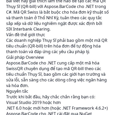
Bài viết này giải thích làm thế nào để tạo các mã QR
Thụy Sĩ (QR-bill) với Aspose.BarCode cho .NET trong
C#. Mã QR Swiss là bắt buộc cho hóa đơn kỹ thuật số
và thanh toán ở Thổ Nhĩ Kỳ, tuân theo các quy tắc
sắp xếp và dữ liệu nghiêm ngặt được xác định bởi
SIX Interbank Clearing.
Vấn đề thế giới thực
Các doanh nghiệp Thụy Sĩ phải bao gồm một mã QR
tiêu chuẩn (QR-bill) trên hóa đơn để tự động hóa
thanh toán và đáp ứng các yêu cầu pháp lý.
Giải pháp Overview
Aspose.BarCode cho .NET cung cấp một mã hóa
SwissQR chuyên dụng để tạo mã QR-bill theo các
tiêu chuẩn Thụy Sĩ, bao gồm các giới hạn trường và
sửa lỗi, sẵn sàng cho các dòng công việc ngân hàng
và hóa đơn.
Nguyên tắc
Trước khi bắt đầu, hãy chắc chắn rằng bạn có:
Visual Studio 2019 hoặc hơn
.NET 6.0 hoặc mới hơn (hoặc .NET Framework 4.6.2+)
Aspose.BarCode cho .NET cài đặt qua NuGet