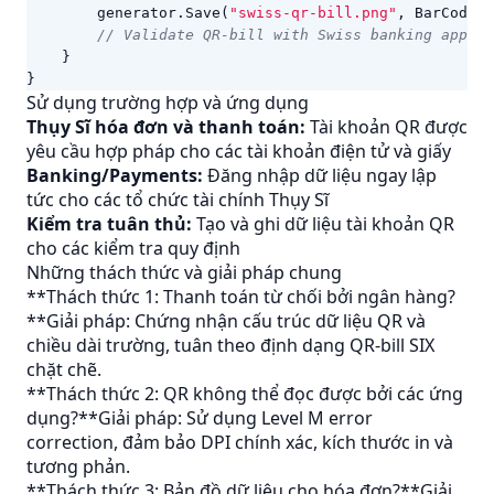
generator
.
Save
(
"swiss-qr-bill.png"
,
BarCodeIm
// Validate QR-bill with Swiss banking app
}
}
Sử dụng trường hợp và ứng dụng
Thụy Sĩ hóa đơn và thanh toán:
Tài khoản QR được
yêu cầu hợp pháp cho các tài khoản điện tử và giấy
Banking/Payments:
Đăng nhập dữ liệu ngay lập
tức cho các tổ chức tài chính Thụy Sĩ
Kiểm tra tuân thủ:
Tạo và ghi dữ liệu tài khoản QR
cho các kiểm tra quy định
Những thách thức và giải pháp chung
**Thách thức 1: Thanh toán từ chối bởi ngân hàng?
**Giải pháp: Chứng nhận cấu trúc dữ liệu QR và
chiều dài trường, tuân theo định dạng QR-bill SIX
chặt chẽ.
**Thách thức 2: QR không thể đọc được bởi các ứng
dụng?**Giải pháp: Sử dụng Level M error
correction, đảm bảo DPI chính xác, kích thước in và
tương phản.
**Thách thức 3: Bản đồ dữ liệu cho hóa đơn?**Giải