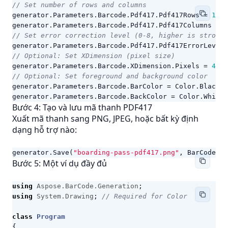
// Set number of rows and columns
generator
.
Parameters
.
Barcode
.
Pdf417
.
Pdf417Rows
=
10
;
generator
.
Parameters
.
Barcode
.
Pdf417
.
Pdf417Columns
=
4
// Set error correction level (0-8, higher is stronge
generator
.
Parameters
.
Barcode
.
Pdf417
.
Pdf417ErrorLevel
// Optional: Set XDimension (pixel size)
generator
.
Parameters
.
Barcode
.
XDimension
.
Pixels
=
4
;
// Optional: Set foreground and background color
generator
.
Parameters
.
Barcode
.
BarColor
=
Color
.
Black
;
generator
.
Parameters
.
Barcode
.
BackColor
=
Color
.
White
;
Bước 4: Tạo và lưu mã thanh PDF417
Xuất mã thanh sang PNG, JPEG, hoặc bất kỳ định
dạng hỗ trợ nào:
generator
.
Save
(
"boarding-pass-pdf417.png"
,
BarCodeIma
Bước 5: Một ví dụ đầy đủ
using
Aspose.BarCode.Generation
;
using
System.Drawing
;
// Required for Color
class
Program
{