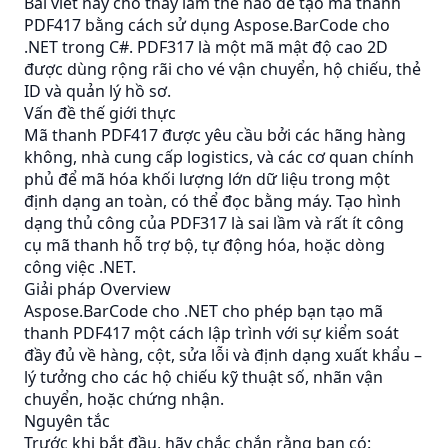
Bài viết này cho thấy làm thế nào để tạo mã thanh
PDF417 bằng cách sử dụng Aspose.BarCode cho
.NET trong C#. PDF317 là một mã mật độ cao 2D
được dùng rộng rãi cho vé vận chuyển, hộ chiếu, thẻ
ID và quản lý hồ sơ.
Vấn đề thế giới thực
Mã thanh PDF417 được yêu cầu bởi các hãng hàng
không, nhà cung cấp logistics, và các cơ quan chính
phủ để mã hóa khối lượng lớn dữ liệu trong một
định dạng an toàn, có thể đọc bằng máy. Tạo hình
dạng thủ công của PDF317 là sai lầm và rất ít công
cụ mã thanh hỗ trợ bộ, tự động hóa, hoặc dòng
công việc .NET.
Giải pháp Overview
Aspose.BarCode cho .NET cho phép bạn tạo mã
thanh PDF417 một cách lập trình với sự kiểm soát
đầy đủ về hàng, cột, sửa lỗi và định dạng xuất khẩu –
lý tưởng cho các hộ chiếu kỹ thuật số, nhãn vận
chuyển, hoặc chứng nhận.
Nguyên tắc
Trước khi bắt đầu, hãy chắc chắn rằng bạn có: