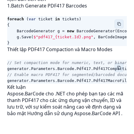
1.Batch Generate PDF417 Barcodes
foreach
(
var
ticket
in
tickets
)
{
BarcodeGenerator
g
=
new
BarcodeGenerator
(
EncodeT
g
.
Save
(
$"pdf417_{ticket.Id}.png"
,
BarCodeImageFor
}
Thiết lập PDF417 Compaction và Macro Modes
// Set compaction mode for numeric, text, or binary d
generator
.
Parameters
.
Barcode
.
Pdf417
.
Pdf417CompactionM
// Enable macro PDF417 for segmented/barcoded documen
generator
.
Parameters
.
Barcode
.
Pdf417
.
Pdf417MacroFileID
Kết luận
Aspose.BarCode cho .NET cho phép bạn tạo các mã
thanh PDF417 cho các ứng dụng vận chuyển, ID và
lưu trữ, với sự kiểm soát nâng cao về định dạng và
bảo mật
Hướng dẫn sử dụng Aspose.BarCode API
.