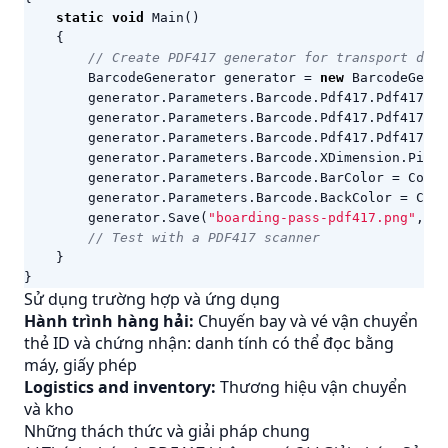
static
void
Main
()
{
// Create PDF417 generator for transport data
BarcodeGenerator
generator
=
new
BarcodeGener
generator
.
Parameters
.
Barcode
.
Pdf417
.
Pdf417Row
generator
.
Parameters
.
Barcode
.
Pdf417
.
Pdf417Col
generator
.
Parameters
.
Barcode
.
Pdf417
.
Pdf417Err
generator
.
Parameters
.
Barcode
.
XDimension
.
Pixel
generator
.
Parameters
.
Barcode
.
BarColor
=
Color
generator
.
Parameters
.
Barcode
.
BackColor
=
Colo
generator
.
Save
(
"boarding-pass-pdf417.png"
,
Ba
// Test with a PDF417 scanner
}
}
Sử dụng trường hợp và ứng dụng
Hành trình hàng hải:
Chuyến bay và vé vận chuyển
thẻ ID và chứng nhận: danh tính có thể đọc bằng
máy, giấy phép
Logistics and inventory:
Thương hiệu vận chuyển
và kho
Những thách thức và giải pháp chung