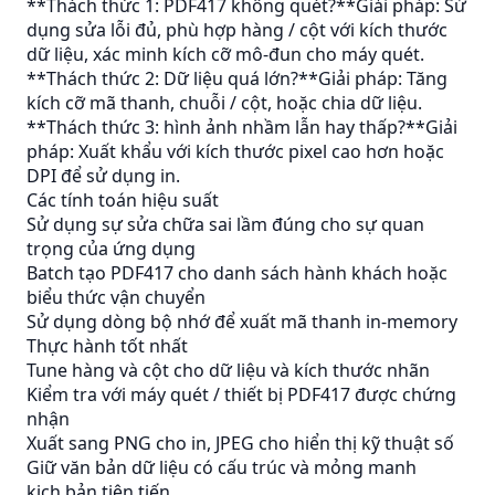
**Thách thức 1: PDF417 không quét?**Giải pháp: Sử
dụng sửa lỗi đủ, phù hợp hàng / cột với kích thước
dữ liệu, xác minh kích cỡ mô-đun cho máy quét.
**Thách thức 2: Dữ liệu quá lớn?**Giải pháp: Tăng
kích cỡ mã thanh, chuỗi / cột, hoặc chia dữ liệu.
**Thách thức 3: hình ảnh nhầm lẫn hay thấp?**Giải
pháp: Xuất khẩu với kích thước pixel cao hơn hoặc
DPI để sử dụng in.
Các tính toán hiệu suất
Sử dụng sự sửa chữa sai lầm đúng cho sự quan
trọng của ứng dụng
Batch tạo PDF417 cho danh sách hành khách hoặc
biểu thức vận chuyển
Sử dụng dòng bộ nhớ để xuất mã thanh in-memory
Thực hành tốt nhất
Tune hàng và cột cho dữ liệu và kích thước nhãn
Kiểm tra với máy quét / thiết bị PDF417 được chứng
nhận
Xuất sang PNG cho in, JPEG cho hiển thị kỹ thuật số
Giữ văn bản dữ liệu có cấu trúc và mỏng manh
kịch bản tiên tiến