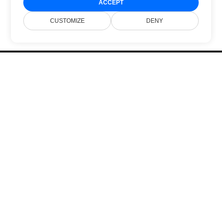
ACCEPT
CUSTOMIZE
DENY
Trang Chủ
Sản Phẩm
Phiên Bản Mới
Bảng Giá
Tài Liệu
Hỗ Trợ Miễn Phí
Blog