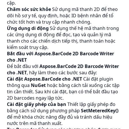
cập.
Chăm sóc sức khỏe
Sử dụng mã thanh 2D để theo
dõi hồ sơ y tế, quy định, hoặc ID bệnh nhân để tổ
chức tốt hơn và truy cập nhanh chóng.
Ứng dụng di động
Sử dụng thế hệ mã thanh trong
các ứng dụng di động để đọc, tạo và quản lý mã
thanh cho các chiến dịch tiếp thị, thanh toán hoặc
kiểm soát truy cập.
Bắt đầu với Aspose.BarCode 2D Barcode Writer
cho .NET
Để bắt đầu với
Aspose.BarCode 2D Barcode Writer
cho .NET
, hãy làm theo các bước sau đây:
Cài đặt Aspose.BarCode cho .NET
Cài đặt plugin
thông qua
NuGet
hoặc bằng cách tải xuống các tập
tin cần thiết. Sau khi cài đặt, bạn có thể bắt đầu tạo
2D barcodes ngay lập tức.
Cài đặt giấy phép của bạn
Thiết lập giấy phép đo
bằng cách sử dụng phương pháp
SetMeteredKey()
để mở khóa chức năng đầy đủ và tránh dấu hiệu
nước trên mã thanh xuất.