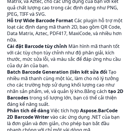
Matrix, và Aztec, cho các ứng dụng của bạn với kết
quả chất lượng cao trong các định dạng như PNG,
JPEG, TIFF và SVG.
Hỗ trợ Wide Barcode Format
Các plugin hỗ trợ một
loạt các định dạng mã thanh 2D, bao gồm QR Code,
Data Matrix, Aztec, PDF417, MaxiCode, và nhiều hơn
nữa.
Cài đặt Barcode tùy chỉnh
Màn hình mã thanh tốt
với các tùy chọn tùy chỉnh như độ phân giải, kích
thước, mức sửa lỗi, và màu sắc để đáp ứng nhu cầu
của dự án của bạn.
Batch Barcode Generation (liên kết sửa đổi
Tạo
nhiều mã thanh cùng một lúc, làm cho nó lý tưởng
cho các trường hợp sử dụng khối lượng cao như
nhãn sản phẩm, vé, và quản lý kho.Bằng cách
tạo 2D
Barcodes
trong số lượng lớn, bạn có thể cải thiện
đáng kể năng suất.
Phân tích dễ dàng
Việc tích hợp
Aspose.BarCode
2D Barcode Writer
vào các ứng dụng .NET của bạn
là đơn giản và đơn giản, cho phép bạn bắt đầu
nhanh chóng với chỉ một vài dòng mã.