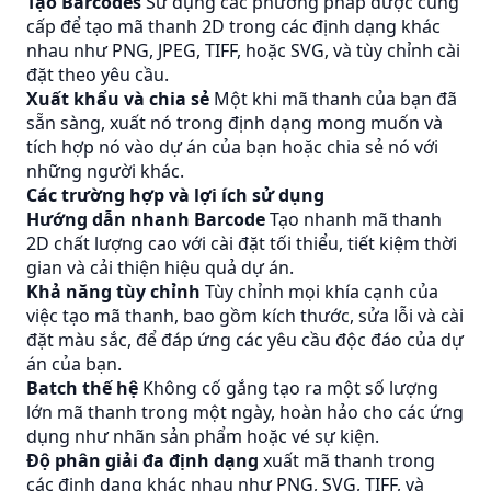
Tạo Barcodes
Sử dụng các phương pháp được cung
cấp để tạo mã thanh 2D trong các định dạng khác
nhau như PNG, JPEG, TIFF, hoặc SVG, và tùy chỉnh cài
đặt theo yêu cầu.
Xuất khẩu và chia sẻ
Một khi mã thanh của bạn đã
sẵn sàng, xuất nó trong định dạng mong muốn và
tích hợp nó vào dự án của bạn hoặc chia sẻ nó với
những người khác.
Các trường hợp và lợi ích sử dụng
Hướng dẫn nhanh Barcode
Tạo nhanh mã thanh
2D chất lượng cao với cài đặt tối thiểu, tiết kiệm thời
gian và cải thiện hiệu quả dự án.
Khả năng tùy chỉnh
Tùy chỉnh mọi khía cạnh của
việc tạo mã thanh, bao gồm kích thước, sửa lỗi và cài
đặt màu sắc, để đáp ứng các yêu cầu độc đáo của dự
án của bạn.
Batch thế hệ
Không cố gắng tạo ra một số lượng
lớn mã thanh trong một ngày, hoàn hảo cho các ứng
dụng như nhãn sản phẩm hoặc vé sự kiện.
Độ phân giải đa định dạng
xuất mã thanh trong
các định dạng khác nhau như PNG, SVG, TIFF, và