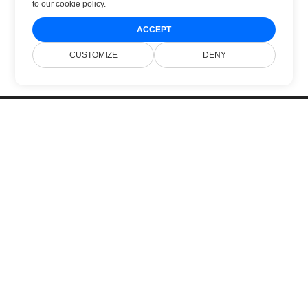
to
our cookie policy
.
ACCEPT
CUSTOMIZE
DENY
Home
Products
New Releases
Pricing
Docs
Free Support