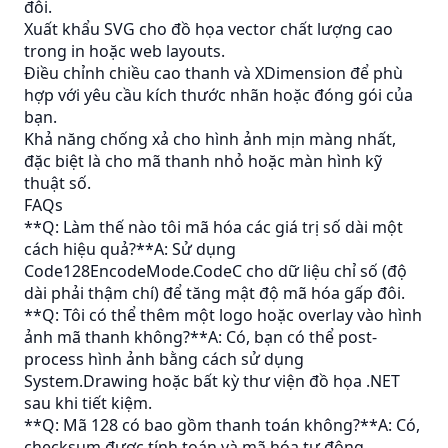
đôi.
Xuất khẩu SVG cho đồ họa vector chất lượng cao
trong in hoặc web layouts.
Điều chỉnh chiều cao thanh và XDimension để phù
hợp với yêu cầu kích thước nhãn hoặc đóng gói của
bạn.
Khả năng chống xả cho hình ảnh mịn màng nhất,
đặc biệt là cho mã thanh nhỏ hoặc màn hình kỹ
thuật số.
FAQs
**Q: Làm thế nào tôi mã hóa các giá trị số dài một
cách hiệu quả?**A: Sử dụng
Code128EncodeMode.CodeC cho dữ liệu chỉ số (độ
dài phải thậm chí) để tăng mật độ mã hóa gấp đôi.
**Q: Tôi có thể thêm một logo hoặc overlay vào hình
ảnh mã thanh không?**A: Có, bạn có thể post-
process hình ảnh bằng cách sử dụng
System.Drawing hoặc bất kỳ thư viện đồ họa .NET
sau khi tiết kiệm.
**Q: Mã 128 có bao gồm thanh toán không?**A: Có,
checksum được tính toán và mã hóa tự động.