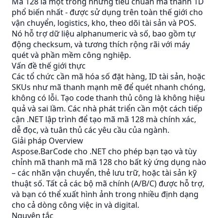
Mã 128 là một trong những tiêu chuẩn mã thanh 1D
phổ biến nhất - được sử dụng trên toàn thế giới cho
vận chuyển, logistics, kho, theo dõi tài sản và POS.
Nó hỗ trợ dữ liệu alphanumeric và số, bao gồm tự
động checksum, và tương thích rộng rãi với máy
quét và phần mềm công nghiệp.
Vấn đề thế giới thực
Các tổ chức cần mã hóa số đặt hàng, ID tài sản, hoặc
SKUs như mã thanh mạnh mẽ để quét nhanh chóng,
không có lỗi. Tạo code thanh thủ công là không hiệu
quả và sai lầm. Các nhà phát triển cần một cách tiếp
cận .NET lập trình để tạo mã mã 128 mà chính xác,
dễ đọc, và tuân thủ các yêu cầu của ngành.
Giải pháp Overview
Aspose.BarCode cho .NET cho phép bạn tạo và tùy
chỉnh mã thanh mã mã 128 cho bất kỳ ứng dụng nào
– các nhãn vận chuyển, thẻ lưu trữ, hoặc tài sản kỹ
thuật số. Tất cả các bộ mã chính (A/B/C) được hỗ trợ,
và bạn có thể xuất hình ảnh trong nhiều định dạng
cho cả dòng công việc in và digital.
Nguyên tắc