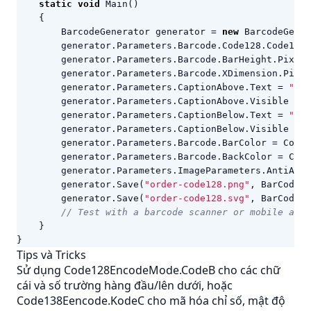
static
void
Main
()
{
BarcodeGenerator
generator
=
new
BarcodeGener
generator
.
Parameters
.
Barcode
.
Code128
.
Code128E
generator
.
Parameters
.
Barcode
.
BarHeight
.
Pixels
generator
.
Parameters
.
Barcode
.
XDimension
.
Pixel
generator
.
Parameters
.
CaptionAbove
.
Text
=
"Ord
generator
.
Parameters
.
CaptionAbove
.
Visible
=
t
generator
.
Parameters
.
CaptionBelow
.
Text
=
"A12
generator
.
Parameters
.
CaptionBelow
.
Visible
=
t
generator
.
Parameters
.
Barcode
.
BarColor
=
Color
generator
.
Parameters
.
Barcode
.
BackColor
=
Colo
generator
.
Parameters
.
ImageParameters
.
AntiAlia
generator
.
Save
(
"order-code128.png"
,
BarCodeIm
generator
.
Save
(
"order-code128.svg"
,
BarCodeIm
// Test with a barcode scanner or mobile app
}
}
Tips và Tricks
Sử dụng Code128EncodeMode.CodeB cho các chữ
cái và số trường hàng đầu/lên dưới, hoặc
Code138Eencode.KodeC cho mã hóa chỉ số, mật độ