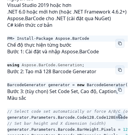
Visual Studio 2019 hoặc hơn
.NET 6.0 hoặc mới hơn (hoặc .NET Framework 4.6.2+)
Aspose.BarCode cho .NET (cài đặt qua NuGet)
C# kiến thức cơ bản
PM> Install-Package Aspose.BarCode
Chế độ thực hiện từng bước
Bước 1: Cài đặt và nhập Aspose.BarCode
using
Aspose.BarCode.Generation
;
Bước 2: Tạo mã 128 Barcode Generator
BarcodeGenerator
generator
=
new
BarcodeGenerator
(
Enc
Bước 3: (tùy chọn) Set Code Set, Cao độ, Caption,
Màu sắc
// Select code set automatically or force A/B/C (opti
generator
.
Parameters
.
Barcode
.
Code128
.
Code128EncodeMod
// Set bar height and X dimension (width)
generator
.
Parameters
.
Barcode
.
BarHeight
.
Pixels
=
120
;