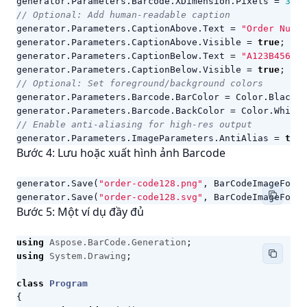
generator
.
Parameters
.
Barcode
.
XDimension
.
Pixels
=
3
;
// Optional: Add human-readable caption
generator
.
Parameters
.
CaptionAbove
.
Text
=
"Order Numbe
generator
.
Parameters
.
CaptionAbove
.
Visible
=
true
;
generator
.
Parameters
.
CaptionBelow
.
Text
=
"A123B456789
generator
.
Parameters
.
CaptionBelow
.
Visible
=
true
;
// Optional: Set foreground/background colors
generator
.
Parameters
.
Barcode
.
BarColor
=
Color
.
Black
;
generator
.
Parameters
.
Barcode
.
BackColor
=
Color
.
White
;
// Enable anti-aliasing for high-res output
generator
.
Parameters
.
ImageParameters
.
AntiAlias
=
true
Bước 4: Lưu hoặc xuất hình ảnh Barcode
generator
.
Save
(
"order-code128.png"
,
BarCodeImageForma
generator
.
Save
(
"order-code128.svg"
,
BarCodeImageForma
Bước 5: Một ví dụ đầy đủ
using
Aspose.BarCode.Generation
;
using
System.Drawing
;
class
Program
{