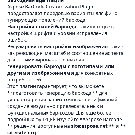
Баркодная адаптация
Aspose.BarCode Customization Plugin
предоставляет передовые варианты для фино-
тунирующих появлений баркода:
Настройка стилей баркода
, таких как цвета,
настройки шрифта и уровни исправления
ошибок.
Регулировать настройки изображения
, такие
как резолюция, масштаб и соотношение аспекта
для оптимизированного выхода.
генерировать баркоды с логотипами или
другими изображениями
для конкретных
потребностей.
Этот плагин гарантирует, что вы можете
**подготовить генерацию баркода ** для
удовлетворения ваших точных спецификаций,
создание визуально привлекательных и
функциональных бар-кодов. Для еще более
подробных функций изучайте **Aspose Barcode
** решения, доступные на
site:aspose.net ** и **
site:site.org
.