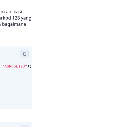
m aplikasi
arkod 128 yang
an bagaimana
"ASPOSE123"
);