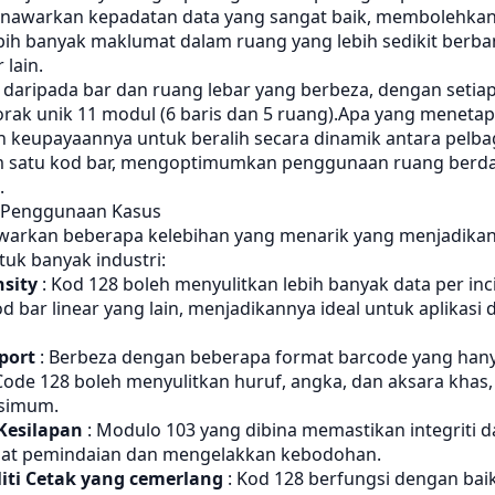
nawarkan kepadatan data yang sangat baik, membolehka
ih banyak maklumat dalam ruang yang lebih sedikit berb
 lain.
i daripada bar dan ruang lebar yang berbeza, dengan setia
corak unik 11 modul (6 baris dan 5 ruang).Apa yang meneta
h keupayaannya untuk beralih secara dinamik antara pelbag
m satu kod bar, mengoptimumkan penggunaan ruang berda
.
 Penggunaan Kasus
arkan beberapa kelebihan yang menarik yang menjadikan
uk banyak industri:
sity
: Kod 128 boleh menyulitkan lebih banyak data per inc
 bar linear yang lain, menjadikannya ideal untuk aplikasi
port
: Berbeza dengan beberapa format barcode yang ha
Code 128 boleh menyulitkan huruf, angka, dan aksara kha
aksimum.
Kesilapan
: Modulo 103 yang dibina memastikan integriti 
lat pemindaian dan mengelakkan kebodohan.
liti Cetak yang cemerlang
: Kod 128 berfungsi dengan bai