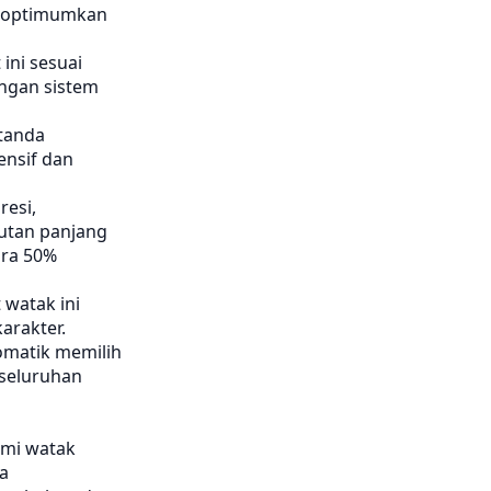
dioptimumkan
ini sesuai
engan sistem
tanda
ensif dan
resi,
utan panjang
ira 50%
 watak ini
arakter.
omatik memilih
eseluruhan
mi watak
a