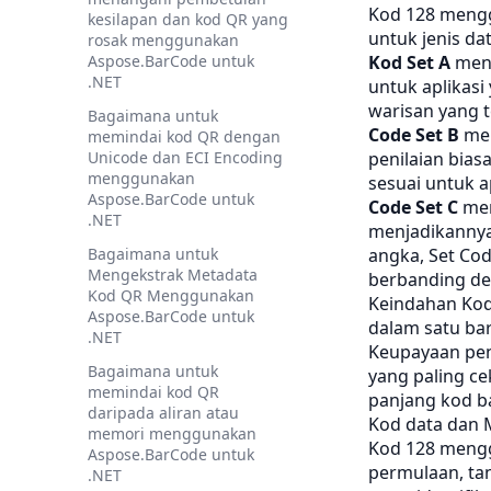
Kod 128 mengg
kesilapan dan kod QR yang
untuk jenis da
rosak menggunakan
Aspose.BarCode untuk
Kod Set A
meng
.NET
untuk aplikas
warisan yang 
Bagaimana untuk
Code Set B
men
memindai kod QR dengan
Unicode dan ECI Encoding
penilaian bias
menggunakan
sesuai untuk 
Aspose.BarCode untuk
Code Set C
men
.NET
menjadikannya
Bagaimana untuk
angka, Set Co
Mengekstrak Metadata
berbanding den
Kod QR Menggunakan
Keindahan Kod 
Aspose.BarCode untuk
dalam satu ba
.NET
Keupayaan pen
Bagaimana untuk
yang paling c
memindai kod QR
panjang kod ba
daripada aliran atau
Kod data dan 
memori menggunakan
Kod 128 meng
Aspose.BarCode untuk
permulaan, ta
.NET