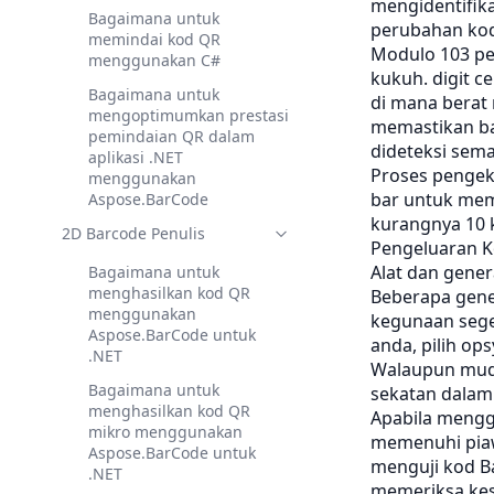
mengidentifik
Bagaimana untuk
perubahan kod
memindai kod QR
Modulo 103 pe
menggunakan C#
kukuh. digit c
Bagaimana untuk
di mana berat
mengoptimumkan prestasi
memastikan ba
pemindaian QR dalam
dideteksi sem
aplikasi .NET
Proses pengek
menggunakan
bar untuk mema
Aspose.BarCode
kurangnya 10 k
2D Barcode Penulis
Pengeluaran K
Alat dan gener
Bagaimana untuk
menghasilkan kod QR
Beberapa gene
menggunakan
kegunaan sege
Aspose.BarCode untuk
anda, pilih op
.NET
Walaupun muda
Bagaimana untuk
sekatan dalam 
menghasilkan kod QR
Apabila menggu
mikro menggunakan
memenuhi piaw
Aspose.BarCode untuk
menguji kod B
.NET
memeriksa kes