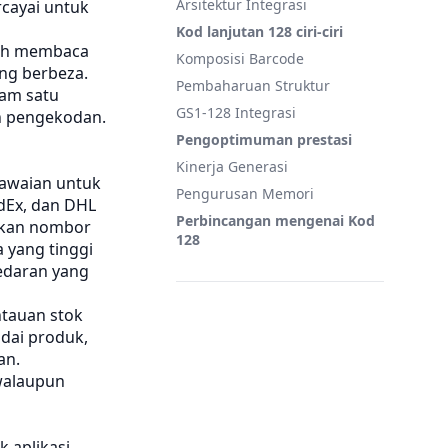
Arsitektur Integrasi
rcayai untuk
Kod lanjutan 128 ciri-ciri
leh membaca
Komposisi Barcode
ang berbeza.
Pembaharuan Struktur
lam satu
GS1-128 Integrasi
 pengekodan.
Pengoptimuman prestasi
Kinerja Generasi
iawaian untuk
Pengurusan Memori
dEx, dan DHL
Perbincangan mengenai Kod
dkan nombor
128
 yang tinggi
edaran yang
tauan stok
dai produk,
an.
walaupun
 aplikasi