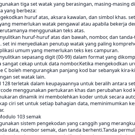
unakan tiga set watak yang berasingan, masing-masing 
ta yang berbeza:
ekodkan huruf atas, aksara kawalan, dan simbol khas. set 
i yang memerlukan watak pengawal atau apabila bekerja d
terutamanya menggunakan teks atas.
yulitkan huruf-huruf atas dan bawah, nombor, dan tanda-
a. set ini menyediakan penutup watak yang paling kompreh
aplikasi umum yang memerlukan teks kes campuran.
yulitkan sepasang digit (00-99) dalam format yang dikomp
 sangat cekap untuk data nombor.Ketika mengekodkan ur
de C boleh mengurangkan panjang kod bar sebanyak kira-k
gan set watak lain.
128 terletak dalam keupayaannya untuk beralih antara set
rcode menggunakan pertukaran khas dan perubahan kod k
ukaran dinamik ini membolehkan koder untuk secara aut
ekap ciri set untuk setiap bahagian data, meminimumkan k
r.
Modulo 103 semak
gunakan sistem pengekodan yang canggih yang merangku
nda data, nombor semak, dan tanda berhenti.Tanda permul