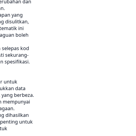
perubahan dan
n.
apan yang
g disulitkan,
ematik ini
raguan boleh
 selepas kod
ti sekurang-
 spesifikasi.
ar untuk
sukkan data
 yang berbeza.
in mempunyai
iagaan.
ng dihasilkan
 penting untuk
tuk