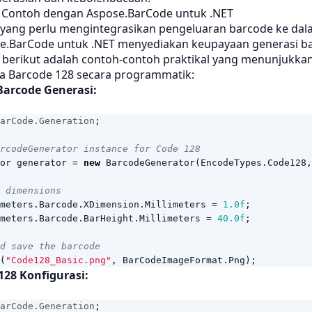
Contoh dengan Aspose.BarCode untuk .NET
yang perlu mengintegrasikan pengeluaran barcode ke dala
e.BarCode untuk .NET menyediakan keupayaan generasi b
 berikut adalah contoh-contoh praktikal yang menunjukk
a Barcode 128 secara programmatik:
Barcode Generasi:
arCode.Generation
;
rcodeGenerator instance for Code 128
or
generator
=
new
BarcodeGenerator
(
EncodeTypes
.
Code128
,
 dimensions
meters
.
Barcode
.
XDimension
.
Millimeters
=
1.0f
;
meters
.
Barcode
.
BarHeight
.
Millimeters
=
40.0f
;
d save the barcode
(
"Code128_Basic.png"
,
BarCodeImageFormat
.
Png
);
128 Konfigurasi:
arCode.Generation
;