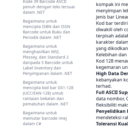
Kode 39 Barcode ASCII
kompak ini me
penuh dengan teks tersuai
menyimpan leb
dalam .NET
jenis bar Linear
Bagaimana untuk
Kod bar terdir
mencipta ISBN dan ISSN
diwakili oleh 
Barcode untuk Buku dan
terpisah adala
Periodik dalam .NET
karakter dala
Bagaimana untuk
yang dikodkan
menghasilkan MSI,
Kelebihan dan
Plessey, dan Standard 2
Kod 128 menaw
daripada 5 Barcode untuk
kegemaran unt
Label Inventory dan
High Data Den
Penyimpanan dalam .NET
kebanyakan kod
Bagaimana untuk
terhad.
mencipta kod bar GS1-128
Full ASCII Sup
(UCC/EAN-128) untuk
data nombor, 
rantaian bekalan dan
pematuhan dalam .NET
fleksibiliti m
Penyelidikan 
Bagaimana untuk
mendeteksi ra
memutar barcode imej
Toleransi Kua
dalam C#