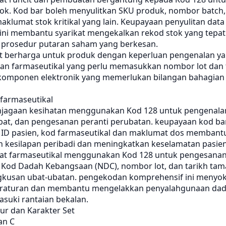
ok. Kod bar boleh menyulitkan SKU produk, nombor batch, 
klumat stok kritikal yang lain. Keupayaan penyulitan data
ini membantu syarikat mengekalkan rekod stok yang tepat
prosedur putaran saham yang berkesan.
t berharga untuk produk dengan keperluan pengenalan y
gan farmaseutikal yang perlu memasukkan nombor lot dan 
komponen elektronik yang memerlukan bilangan bahagian 
 farmaseutikal
njagaan kesihatan menggunakan Kod 128 untuk pengenalan
bat, dan pengesanan peranti perubatan. keupayaan kod ba
D pasien, kod farmaseutikal dan maklumat dos membant
kesilapan peribadi dan meningkatkan keselamatan pasien
ikat farmaseutikal menggunakan Kod 128 untuk pengesana
od Dadah Kebangsaan (NDC), nombor lot, dan tarikh ta
kusan ubat-ubatan. pengekodan komprehensif ini menyo
raturan dan membantu mengelakkan penyalahgunaan da
suki rantaian bekalan.
ur dan Karakter Set
an C