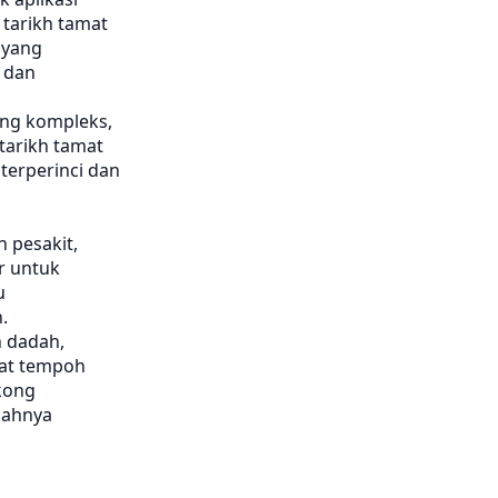
tarikh tamat
 yang
 dan
ang kompleks,
tarikh tamat
terperinci dan
 pesakit,
r untuk
u
.
n dadah,
mat tempoh
kong
dahnya