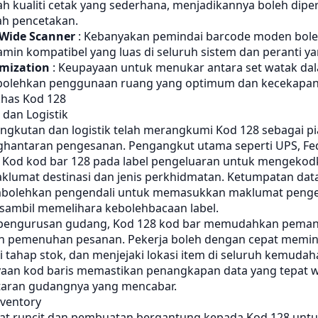
h kualiti cetak yang sederhana, menjadikannya boleh dipe
ah pencetakan.
 Wide Scanner
: Kebanyakan pemindai barcode moden bo
min kompatibel yang luas di seluruh sistem dan peranti y
mization
: Keupayaan untuk menukar antara set watak da
olehkan penggunaan ruang yang optimum dan kecekapan
has Kod 128
dan Logistik
angkutan dan logistik telah merangkumi Kod 128 sebagai p
ghantaran pengesanan. Pengangkut utama seperti UPS, Fe
Kod kod bar 128 pada label pengeluaran untuk mengeko
klumat destinasi dan jenis perkhidmatan. Ketumpatan data
mbolehkan pengendali untuk memasukkan maklumat peng
sambil memelihara kebolehbacaan label.
 pengurusan gudang, Kod 128 kod bar memudahkan peman
n pemenuhan pesanan. Pekerja boleh dengan cepat memin
tahap stok, dan menjejaki lokasi item di seluruh kemudah
aan kod baris memastikan penangkapan data yang tepat 
taran gudangnya yang mencabar.
ventory
kat runcit dan pembuatan bergantung kepada Kod 128 untuk