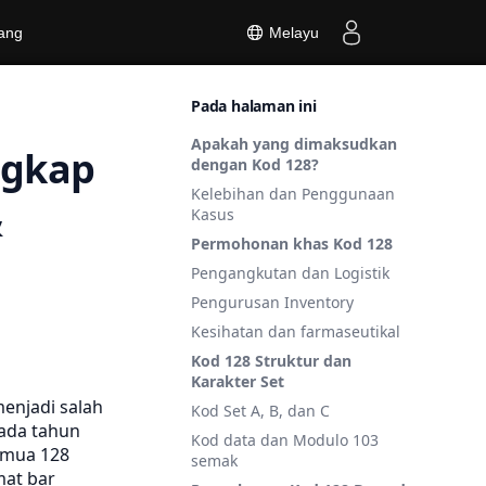
ang
Melayu
Pada halaman ini
Apakah yang dimaksudkan
ngkap
dengan Kod 128?
Kelebihan dan Penggunaan
&
Kasus
Permohonan khas Kod 128
Pengangkutan dan Logistik
Pengurusan Inventory
Kesihatan dan farmaseutikal
Kod 128 Struktur dan
Karakter Set
enjadi salah
Kod Set A, B, dan C
pada tahun
Kod data dan Modulo 103
emua 128
semak
mat bar