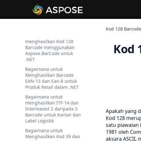
Cara Membaca Barcode
Dengan C#
1D Barcode Penulis
Kod 128 Barcode
Bagaimana untuk
menghasilkan Kod 128
Kod 
Barcode menggunakan
Aspose.BarCode untuk
.NET
Bagaimana untuk
Menghasilkan Barcode
EAN-13 dan Ean-8 untuk
Produk Retail dalam .NET
Bagaimana untuk
menghasilkan ITF-14 dan
Interleaved 2 daripada 5
Apakah yang 
Barcode untuk Karton dan
Kod 128 merupa
Label Logistik
satu piawaian
Bagaimana untuk
1981 oleh Com
Menghasilkan Kod 39 dan
aksara ASCII, 