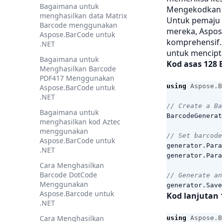
Bagaimana untuk
Mengekodkan 
menghasilkan data Matrix
Untuk pemaju 
Barcode menggunakan
mereka, Aspos
Aspose.BarCode untuk
komprehensif.
.NET
untuk mencipt
Bagaimana untuk
Kod asas 128 
Menghasilkan Barcode
PDF417 Menggunakan
using
Aspose.B
Aspose.BarCode untuk
.NET
// Create a Ba
Bagaimana untuk
BarcodeGenerat
menghasilkan kod Aztec
menggunakan
// Set barcode
Aspose.BarCode untuk
generator
.
Para
.NET
generator
.
Para
Cara Menghasilkan
Barcode DotCode
// Generate an
Menggunakan
generator
.
Save
Aspose.Barcode untuk
Kod lanjutan 
.NET
Cara Menghasilkan
using
Aspose.B