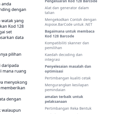
Pengeluaran Kod 128 Barcode
n anda
Alat dan generator dalam
anding dengan
talian
Mengekodkan Contoh dengan
p watak yang
Aspose.BarCode untuk .NET
pkan Kod 128
Bagaimana untuk membaca
ai set
Kod 128 Barcode
sarkan data
Kompatibiliti skanner dan
pemilihan
nya pilihan
Kaedah decoding dan
integrasi
i daripada
Penyelesaian masalah dan
 di mana ruang
optimisasi
Pertimbangan kualiti cetak
nya menyokong
Mengurangkan kesilapan
s, memberikan
pemindaian
amalan terbaik untuk
data dengan
pelaksanaan
Pertimbangan Reka Bentuk
k walaupun