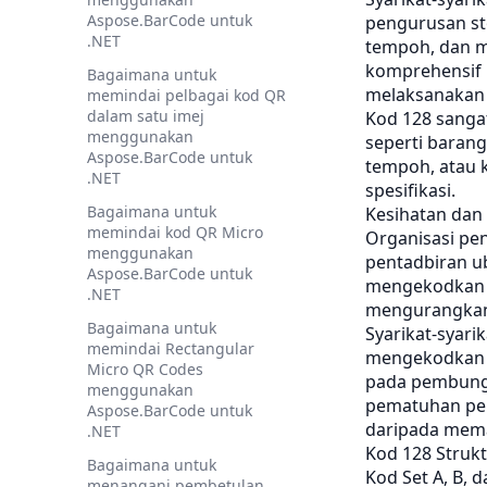
Aspose.BarCode untuk
pengurusan st
.NET
tempoh, dan ma
komprehensif 
Bagaimana untuk
melaksanakan 
memindai pelbagai kod QR
dalam satu imej
Kod 128 sanga
menggunakan
seperti baran
Aspose.BarCode untuk
tempoh, atau 
.NET
spesifikasi.
Bagaimana untuk
Kesihatan dan
memindai kod QR Micro
Organisasi pe
menggunakan
pentadbiran u
Aspose.BarCode untuk
mengekodkan I
.NET
mengurangkan 
Bagaimana untuk
Syarikat-syar
memindai Rectangular
mengekodkan K
Micro QR Codes
pada pembung
menggunakan
pematuhan pe
Aspose.BarCode untuk
daripada mema
.NET
Kod 128 Strukt
Bagaimana untuk
Kod Set A, B, d
menangani pembetulan