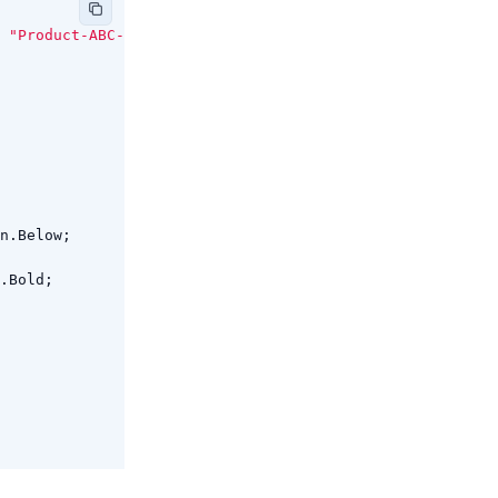
"Product-ABC-12345"
);
n
.
Below
;
.
Bold
;