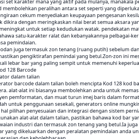
asi set karakter mana yang aktif pada mulanya, manakala 
 membolehkan peralihan antara set seperti yang diperluka
ngiraan cekum menyediakan keupayaan pengesanan kesil
ek dikira dengan meringkaskan nilai berat semua aksara yan
 meningkat untuk setiap kedudukan watak. pendekatan mat
hawa satu-karakter ralat dan kebanyakannya pelbagai-ke
asa pemindaian.
odan juga termasuk zon tenang (ruang putih) sebelum dan
stikan pengiktirafan pemindai yang betul.Zon-zon ini mes
ali lebar bar yang paling sempit untuk memenuhi keperluan
od 128 Barcode
ator dalam talian
rator barcode dalam talian boleh mencipta Kod 128 kod b
ra. alat-alat ini biasanya membolehkan anda untuk mema
syen pemformatan, dan muat turun imej baris dalam format
h untuk penggunaan sesekali, generators online mungk
hal pilihan penyesuaian dan integrasi dengan sistem pern
nakan alat-alat dalam talian, pastikan bahawa kod bar ya
aian industri dan termasuk zon tenang yang betul.Ia juga
ar yang dikeluarkan dengan peralatan pemindaian anda un
erasian dan kebolehbacaan.