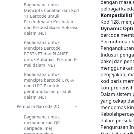
dengan masala
Bagaimana untuk
pelbagai kaed
Mencipta Codabar dan Kod
Kompatibiliti
11 Barcode untuk
Kod 128, menja
Perkhidmatan Kesihatan
dan Perpustakaan Aplikasi
Dynamic Opti
dalam .NET
barcode memb
Permohonan k
Bagaimana untuk
Pengangkutan 
Mencipta Barcode
POSTNET dan PLANET
Industri peng
untuk Automasi Pos dan E-
pakej dan pen
mel dalam .NET
menggunakan 
penjejakan, ma
Bagaimana untuk
mencipta barcode UPC-A
kod baris me
dan U PC-E untuk
komprehensif 
pembungkusan produk
Dalam sistem
dalam .NET
yang cekap da
Pembaca Barcode 2D
mengemas kini 
Kebolehpercay
Bagaimana untuk
dalam perseki
memindai kod QR
Pengurusan In
daripada imej
Syarikat-syari
menggunakan