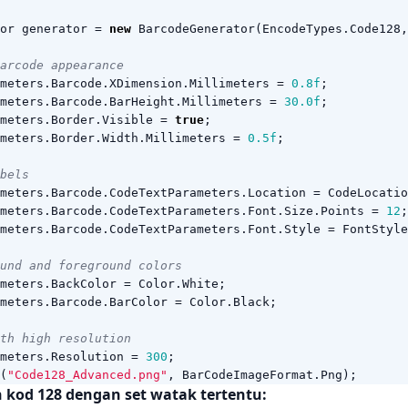
or
generator
=
new
BarcodeGenerator
(
EncodeTypes
.
Code128
,
arcode appearance
meters
.
Barcode
.
XDimension
.
Millimeters
=
0.8f
;
meters
.
Barcode
.
BarHeight
.
Millimeters
=
30.0f
;
meters
.
Border
.
Visible
=
true
;
meters
.
Border
.
Width
.
Millimeters
=
0.5f
;
bels
meters
.
Barcode
.
CodeTextParameters
.
Location
=
CodeLocatio
meters
.
Barcode
.
CodeTextParameters
.
Font
.
Size
.
Points
=
12
;
meters
.
Barcode
.
CodeTextParameters
.
Font
.
Style
=
FontStyle
und and foreground colors
meters
.
BackColor
=
Color
.
White
;
meters
.
Barcode
.
BarColor
=
Color
.
Black
;
th high resolution
meters
.
Resolution
=
300
;
(
"Code128_Advanced.png"
,
BarCodeImageFormat
.
Png
);
 kod 128 dengan set watak tertentu: